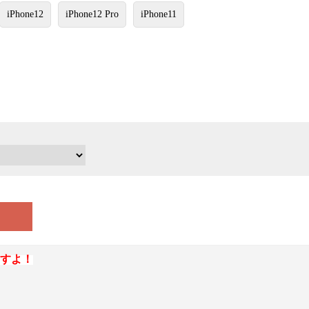
iPhone12
iPhone12 Pro
iPhone11
すよ！