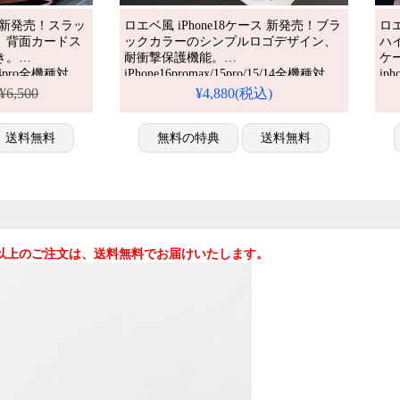
ース 新発売！スラッ
ロエベ風 iPhone18ケース 新発売！ブラ
ロエ
、背面カードス
ックカラーのシンプルロゴデザイン、
ハイ
き。
耐衝撃保護機能。
ケー
o/14pro全機種対
iPhone16promax/15pro/15/14全機種対
ip
人気ブランド、
応。芸能人も愛用する人気ブランド
ル 
¥6,500
¥4,880(税込)
仕様。かわいい
風、防水の多機能仕様。かわいいロエ
ラ
タイルが流行
ベスタイルが流行り、格安で手に入
ム
送料無料
り、iPhone17pro/16promaxケースとして
無料の特典
送料無料
い
omaxケースとしても使
も使える優れもの！（スマホケース
安
料。（カード入
黒）
・韓
込)以上のご注文は、送料無料でお届けいたします。