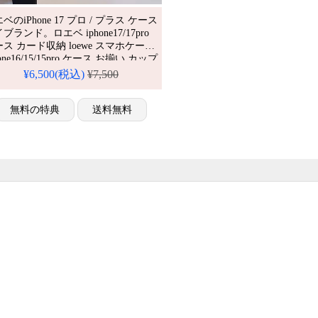
ベのiPhone 17 プロ / プラス ケース
ブランド。ロエベ iphone17/17pro
ス カード収納 loewe スマホケース
hone16/15/15pro ケース お揃い カップ
iphone14/13 ケース 背面収納 ハイブ
¥6,500(税込)
¥7,500
ンド。芸能人も愛用する人気アイテ
。耐衝撃・防水・多機能でかわい
。おしゃれでシンプル、しかも格
無料の特典
送料無料
。流行りのデザインをおすすめ。