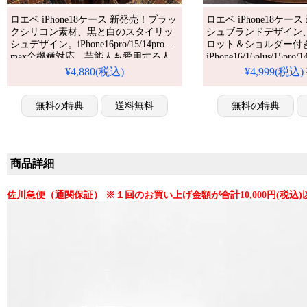
ロエベ iPhone18ケース 新発売！ブラッ
ロエベ iPhone18ケ
クシリコン素材、黒と白のスタイリッ
シュブランドデザイン
シュデザイン。iPhone16pro/15/14pro
ロット＆ショルダー付
max全機種対応。芸能人も愛用する人
iPhone16/16plus/15pr
気ブランド、耐衝撃＆防水の多機能仕
応。芸能人も愛用する
¥4,880(税込)
¥4,999(税込)
様。かわいいロエベスタイルが流行
耐衝撃＆防水の多機能
り、格安で手に入り、
レザーファッションス
iPhone17pro/16promaxケースとしても使
無料の特典
送料無料
り、格安で手に入り、
無料の特典
える優れもの！（スマホケース黒・女
iPhone17pro/16pr
性用高品質ユニーク）
える優れもの！送料無
れケース・ショルダー
商品詳細
佐川急便（通関保証） ※１回のお買い上げ金額が合計10,000円(税