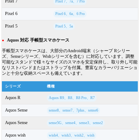
Pixel 7
Pixel 7、7a、7 Pro
Pixel 6
Pixel 6、6a、6 Pro
Pixel 5
Pixel 5、5a
Aquos 対応 手帳型スマホケース
●
手帳型スマホケースは、大部分のAndroid端末（シャープ Rシリー
ズ、Senseシリーズ、Wishシリーズを含む）に対応しています。調整
可能なスタンドで様々なサイズのスマホを安定保持し、取り外し可能
なリストバンドまたはストラップを付属。豊富なカラーバリエーショ
ンと十分な収納スペースも備えています。
シリーズ
機種
Aquos R
Aquos R9、R8、R8 Pro、R7
Aquos Sense
sense8、sense7、7plus、sense6
Aquos Sense
sense5G、sense4、sense3、sense2
Aquos wish
wish4、wish3、wish2、wish