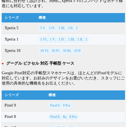
輪郭に合わせて設計され、同時にXperia 5 Vのコンパクトなボディ構
造にも対応しています。
シリーズ
機種
Xperia 5
5 V、5 IV、5 III、5 II、5
Xperia 1
1 VI、1 V、1 IV、1 III、1 II、1
Xperia 10
10 VI、10 IV、10 III、10 II
グーグル ピクセル 対応 手帳型 ケース
●
Google Pixel対応の手帳型スマホケースは、ほとんどのPixelモデルに
対応しています。お好みのデザインをお選びいただき、スタッフにご
使用の具体的な機種名をお伝えください。
シリーズ
機種
Pixel 9
Pixel 9、9 Pro
Pixel 8
Pixel 8、8a、8 Pro