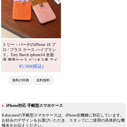
トリー・バーチのiPhone 18 プ
ロ / プラス ケース ハイブラン
ド。Tory Burch iphone14 全面保
護 携帯ケース ビジネス風 アイ
フォーン14 pro maxカバー Tory
¥5,500(税込)
Burch トリーバーチ アイホン
13promax/13pro ケース 型押し
トリーバーチ携帯ケース アイフ
無料の特典
送料無料
ォーン12。芸能人も愛用する人
気アイテム。耐衝撃・防水・多
機能でかわいい。おしゃれでシ
ンプ
iPhone対応 手帳型スマホケース
●
Kabacasesの手帳型スマホケースは、iPhone全機種に対応しています。
お好みのデザインをお選びいただき、スタッフにご使用の具体的な機
種名をお伝えください。