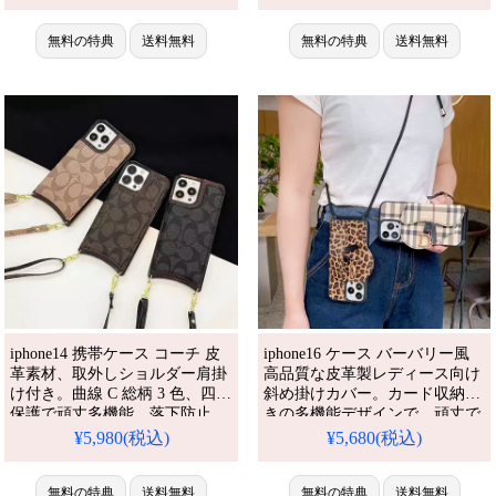
iphone13 pro/13pro max mkケー
iphone16e/14 Pro Max/15 Plusケ
ス ハイブランド アイホン12 pro
ースカバー アイフォン
max/12pro 送料無料 マイケルコ
無料の特典
送料無料
15/14/13pro/12/16+ケース ブラ
無料の特典
送料無料
ース保護ケース。芸能人も愛用
ンド 手触り良い アップル
する人気アイテム。耐衝撃・防
15+/14pro/16e ブランドスマホカ
水・多機能でか
バー
iphone14 携帯ケース コーチ 皮
iphone16 ケース バーバリー風
革素材、取外しショルダー肩掛
高品質な皮革製レディース向け
け付き。曲線 C 総柄 3 色、四角
斜め掛けカバー。カード収納付
保護で頑丈多機能、落下防止、
きの多機能デザインで、頑丈で
上品なハイブランド風で大人レ
普段使いにも便利、クラシック
¥5,980(税込)
¥5,680(税込)
ディースにおすすめの保護カバ
チェック柄がおしゃれです。ア
ーです。アイフォン
イフォン16/16 pro/16pro max/16
14pro/14promax/13/12/11/SE/8/7
無料の特典
送料無料
plus/17/17pro 携帯ケース 全機種
無料の特典
送料無料