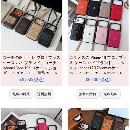
コーチのiPhone 18 プロ / プラス
エルメスのiPhone 18 プロ / プラ
ケース ハイブランド。コーチ
ス ケース ハイブランド。エル
iphone16pro/16plusケース ショル
メス iphone17/17promaxケース
ダー シグネチャー 薄型カード
カーフレザー カードポケット
ケース coach ロゴ アイフォーン
背面収納ケース hermes アイフ
¥6,850(税込)
¥6,500(税込)
15promax/15pro/14スマホケース
ォン16/16pro携帯ケース ストラ
ストラップ付き 落下防止 ハイ
ップ付き 落下防止 ハイブラン
ブランド galaxy s24/s23/s22ケー
無料の特典
送料無料
ド アイフォン15/14/13 proカバ
無料の特典
送料無料
ス 斜めがけ ファッション。芸
ー ビジネス風 おしゃれ。芸能
能人も愛用する人気アイテム。
人も愛用する人気アイテム。耐
耐衝撃・防水・多機能
衝撃・防水・多機能でかわい
い。おしゃれでシン