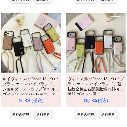
携帯ケース 全機種対応
対応
ルイヴィトンのiPhone 18 プロ /
ヴィトン風のiPhone 18 プロ / プ
プラス ケース ハイブランド。
ラス ケース ハイブランド。荔
ショルダーストラップ付き ルイ
枝紋全包左右開美妝鏡 lv斜挎手
ヴィトン iphone17/17airケース
機殼 ヴィトン風
モノグラム レザー カード入れ
iPhone17pro/17ProMax 携帯ケー
¥6,850(税込)
¥6,980(税込)
LV iphone16/16promaxスマホケ
ス スマホショルダー バッグ
ース 落下防止 斜めがけ携帯ケ
型。LV iPhone16/16pro ケース
ース ブランド アイフォーン
無料の特典
送料無料
カラフル モノグラム エンボス
無料の特典
送料無料
15/14/13 proカバー メンズ レデ
レザー 大容量カード収納 スト
ィース おしゃれ。芸能人も愛用
ラップ付き ブランド。