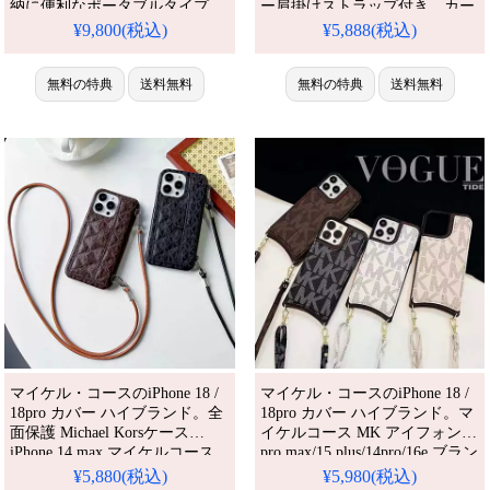
納に便利なポータブルタイプ、
ー肩掛けストラップ付き、カー
大人レディースに人気です。
ド入れ・小物収納スペース搭
¥9,800(税込)
¥5,888(税込)
Galaxy S21/S22/S23/S24/S25 携
載、定番 C 総柄 3 色展開、外出
帯ケース 全機種対
時財布代わりになる実用的な大
無料の特典
送料無料
人向け保護カバーです。アイフ
無料の特典
送料無料
ォン15/14/13/12/11/SE/8/7 携帯
ケース 全機種対応
マイケル・コースのiPhone 18 /
マイケル・コースのiPhone 18 /
18pro カバー ハイブランド。全
18pro カバー ハイブランド。マ
面保護 Michael Korsケース
イケルコース MK アイフォン16
iPhone 14 max マイケルコース
pro max/15 plus/14pro/16e ブラン
アイホン14pro maxカバー
ドケース ハイブランド
¥5,880(税込)
¥5,980(税込)