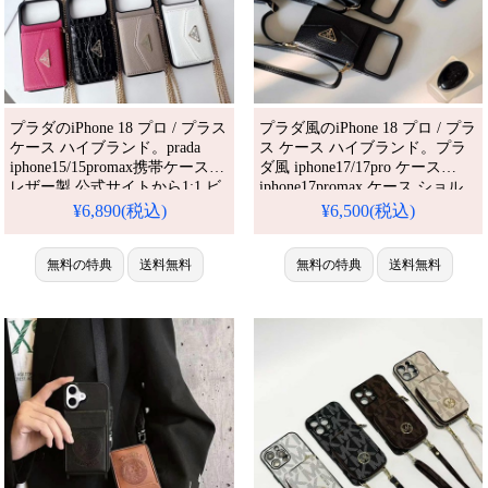
プラダのiPhone 18 プロ / プラス
プラダ風のiPhone 18 プロ / プラ
ケース ハイブランド。prada
ス ケース ハイブランド。プラ
iphone15/15promax携帯ケース
ダ風 iphone17/17pro ケース
レザー製 公式サイトから1:1 ビ
iphone17promax ケース ショル
ジネス風 ブランド プラダ アイ
ダー ブランド iphone16/16plus
¥6,890(税込)
¥6,500(税込)
フォン14pro/14ケース カード収
ケース カード収納 ブランド ト
納 上下開き式 手提げ短紐 長さ
ライアングルロゴ ストラップ付
調節 人気 prada
無料の特典
送料無料
スマホショルダー。芸能人も愛
無料の特典
送料無料
iphone13pro/13promaxスマホケ
用する人気アイテム。耐衝撃・
ース 耐衝撃性 メンズ レディー
防水・多機能でかわいい。おし
ス 売れ筋。芸能人も愛用する人
ゃれでシンプル、しかも格安。
気ア
流行りのデザイ