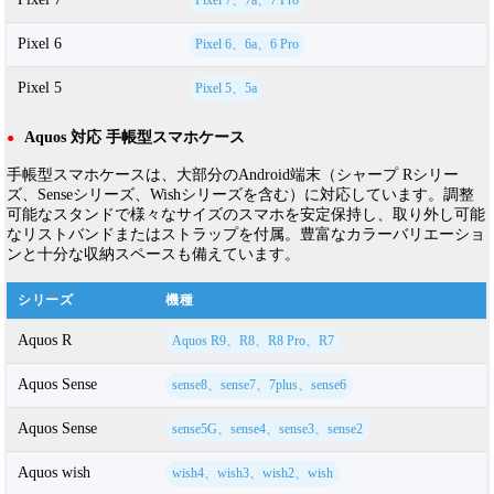
Pixel 7、7a、7 Pro
Pixel 6
Pixel 6、6a、6 Pro
Pixel 5
Pixel 5、5a
Aquos 対応 手帳型スマホケース
●
手帳型スマホケースは、大部分のAndroid端末（シャープ Rシリー
ズ、Senseシリーズ、Wishシリーズを含む）に対応しています。調整
可能なスタンドで様々なサイズのスマホを安定保持し、取り外し可能
なリストバンドまたはストラップを付属。豊富なカラーバリエーショ
ンと十分な収納スペースも備えています。
シリーズ
機種
Aquos R
Aquos R9、R8、R8 Pro、R7
Aquos Sense
sense8、sense7、7plus、sense6
Aquos Sense
sense5G、sense4、sense3、sense2
Aquos wish
wish4、wish3、wish2、wish