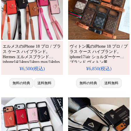
エルメスのiPhone 18 プロ / プラ
ヴィトン風のiPhone 18 プロ / プ
ス ケース ハイブランド。
ラス ケース ハイブランド。
Hermes エルメスブランド
iphone17/air ショルダーケース
iphone14/14pro/14pro max/14plus
ブランド ヴィトン風
ケース インスタ風 ジャケット
iphone17pro/16pro ケース
¥6,500(税込)
¥6,850(税込)
型 財布 レディース カード入れ
iphone16plus/15plus ケース ミラ
収納可能 手帳型パロディー ハ
ー付き iphone15/14/13 ケース カ
イブランド アイフォン
無料の特典
送料無料
ード収納 ハイブランド iphoneケ
無料の特典
送料無料
14/13/12/11ケース 高品質ブラン
ース gucci風。芸能人も愛用す
ド。芸能人も愛用する人気アイ
る人気アイテム。耐衝撃・防
テム。耐衝撃・防水・多機能で
水・多機能でかわいい
かわいい。おしゃれでシ