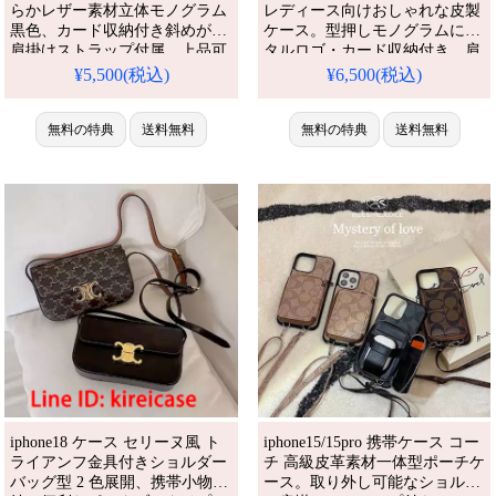
iPhone12/12promax/12mini ケ
らかレザー素材立体モノグラム
レディース向けおしゃれな皮製
ース ブ
黒色、カード収納付き斜めがけ
ケース。型押しモノグラムにメ
肩掛けストラップ付属。上品可
タルロゴ・カード収納付き、肩
愛い雰囲気で芸能人愛用、ショ
掛け・斜めがけ可能な実用的な
¥5,500(税込)
¥6,500(税込)
ッピング時荷物減らせて便利で
デザインです。アイフォン16/16
pro/16pro max/16 plus/17/17pro
す。アイフォン18e/18pro/18pro
携帯ケース 全機種対応
max 携帯ケース 全機種対応
無料の特典
送料無料
無料の特典
送料無料
iphone18 ケース セリーヌ風 ト
iphone15/15pro 携帯ケース コー
ライアンフ金具付きショルダー
チ 高級皮革素材一体型ポーチケ
バッグ型 2 色展開、携帯小物収
ース。取り外し可能なショルダ