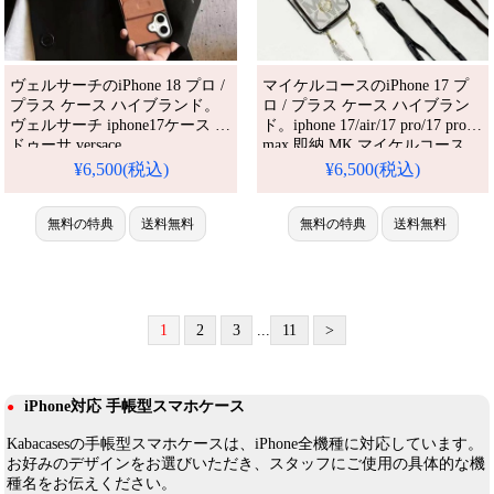
ヴェルサーチのiPhone 18 プロ /
マイケルコースのiPhone 17 プ
プラス ケース ハイブランド。
ロ / プラス ケース ハイブラン
ヴェルサーチ iphone17ケース メ
ド。iphone 17/air/17 pro/17 pro
ドゥーサ versace
max 即納 MK マイケルコース
iPhone 17 16 15 14 13 Pro air
iphone17pro/17promax携帯ケー
¥6,500(税込)
¥6,500(税込)
iPhone 17 16 15 Pro 8 SE ケース
ス ショルダー ストラップ 2穴
MK マイケルコース iPhone 17
付き 背面カード入れ 大人気
air 14 15 16 pro maxケース 女子
iPhone16/15proケース 肩掛け 斜
無料の特典
送料無料
無料の特典
送料無料
かわいい おしゃれ
めがけ ブランド おしゃれ。芸
能人も愛用する人気アイテム。
耐衝撃・防水・多機能でかわい
い。おしゃれでシン
1
2
3
...
11
>
iPhone対応 手帳型スマホケース
●
Kabacasesの手帳型スマホケースは、iPhone全機種に対応しています。
お好みのデザインをお選びいただき、スタッフにご使用の具体的な機
種名をお伝えください。