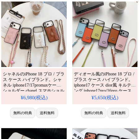
する人気アイテム。耐衝撃・防
iPhone15/14/13 ケース 背面手帳
水・多機能
型 メンズ レディース
シャネルのiPhone 18 プロ / プラ
ディオール風のiPhone 18 プロ /
ス ケース ハイブランド。シャ
プラス ケース ハイブランド。
ネル iphone17/17promaxケース
iphone17 ケース dior風 キルティ
ショルダー chanel スマホショル
ング iphone17pro/16pro ケース
ダー チェーン付き アイフォン
ブランド iphone15/15pro カード
¥6,980(税込)
¥5,650(税込)
16/15pro/14ケース カード収納
収納ケース スマホケース 革 ブ
iphoneケース 斜めがけ ハイブラ
ランド iphoneケース diorパロデ
ンド スマホケース肩掛け。芸能
無料の特典
送料無料
ィ。芸能人も愛用する人気アイ
無料の特典
送料無料
人も愛用する人気アイテム。耐
テム。耐衝撃・防水・多機能で
衝撃・防水・多機能でかわい
かわいい。おしゃれでシンプ
い。おしゃれでシンプル、しか
ル、しかも格安。流行りのデザ
も格安。流行りのデ