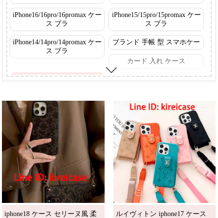
iPhone16/16pro/16promax ケー
iPhone15/15pro/15promax ケー
ス ブラ
ス ブラ
iPhone14/14pro/14promax ケー
ブランド 手帳 型 スマホケー
ス ブラ
カード 入れ ケース
ショルダー
ストラップ付きケース
透明・半透明 ケース
キャラクター ケース
スマホケース 黒
ダウンジャケットケース
おしゃれ 可愛い ケース
花 柄 スマホケース
Magsafe 対応 ケース
Galaxy ケース
Google ケース
SHARP Aquos ケース
SONY Xperia ケース
iPhone13/13pro/13mini ケース
ブラ
iphone18 ケース セリーヌ風 柔
ルイヴィトン iphone17 ケース