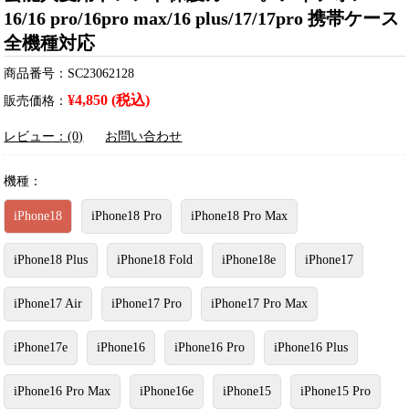
16/16 pro/16pro max/16 plus/17/17pro 携帯ケース
全機種対応
商品番号：SC23062128
¥4,850 (税込)
販売価格：
レビュー：(0)
お問い合わせ
機種：
iPhone18
iPhone18 Pro
iPhone18 Pro Max
iPhone18 Plus
iPhone18 Fold
iPhone18e
iPhone17
iPhone17 Air
iPhone17 Pro
iPhone17 Pro Max
iPhone17e
iPhone16
iPhone16 Pro
iPhone16 Plus
iPhone16 Pro Max
iPhone16e
iPhone15
iPhone15 Pro