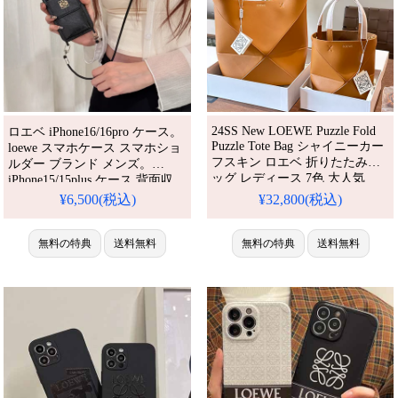
24SS New LOEWE Puzzle Fold
ロエベ iPhone16/16pro ケース。
Puzzle Tote Bag シャイニーカー
loewe スマホケース スマホショ
フスキン ロエベ 折りたたみバ
ルダー ブランド メンズ。
ッグ レディース 7色 大人気
iPhone15/15plus ケース 背面収
納。iPhone14/13/12 ケース 肩掛
¥6,500(税込)
¥32,800(税込)
け ブランド。人気・芸能人愛
用・かわいい。耐衝撃・防水・
多機能。格安＆おしゃれ。
無料の特典
送料無料
無料の特典
送料無料
iPhone16pro/15promaxケース対
応。