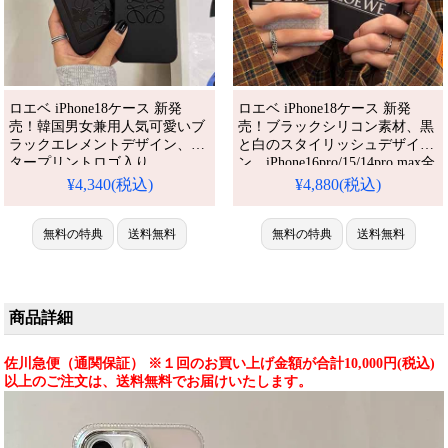
ロエベ iPhone18ケース 新発
ロエベ iPhone18ケース 新発
売！韓国男女兼用人気可愛いブ
売！ブラックシリコン素材、黒
ラックエレメントデザイン、レ
と白のスタイリッシュデザイ
タープリントロゴ入り。
ン。iPhone16pro/15/14pro max全
iPhone16/15/15pro全機種対応。
機種対応。芸能人も愛用する人
¥4,340(税込)
¥4,880(税込)
芸能人も愛用する人気ブラン
気ブランド、耐衝撃＆防水の多
ド、耐衝撃＆防水の多機能仕
機能仕様。かわいいロエベスタ
様。かわいいロエベスタイルが
無料の特典
送料無料
イルが流行り、格安で手に入
無料の特典
送料無料
流行り、格安で手に入り、
り、iPhone17pro/16promaxケー
iPhone17pro/16promaxケースと
スとしても使える優れもの！
しても使える優れもの！（スマ
（スマホケース黒・女性用高品
ホケース黒・最安値）
質ユニーク）
商品詳細
佐川急便（通関保証） ※１回のお買い上げ金額が合計10,000円(税込)
以上のご注文は、送料無料でお届けいたします。