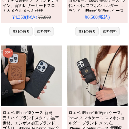
売！男女兼用ハイブランドデザ
ョルダー。loewe 携帯ケース 40
イン、背面レザーカードスロッ
代・50代 スマホショルダー ブ
ト＆メタルメッキ仕様。
ランド。iPhone15/15pro ケース
iPhone16/16pro/15plus/14promax
男性 プレゼント ブランド。
¥4,350(税込)
¥5,800
¥6,500(税込)
全機種対応。芸能人も愛用する
iPhone14/13/12 ケース カード収
人気ブランド、耐衝撃＆防水の
納 ハイブランド。人気・芸能人
多機能仕様。かわいいユニーク
無料の特典
送料無料
愛用・かわいい。耐衝撃・防
無料の特典
送料無料
美しいスタイルが流行り、格安
水・多機能。格安＆おしゃれ。
で手に入り、
iPhone16pro/15promaxケース対
iPhone17pro/16promaxケースと
応。
しても使える優れもの！（カー
-22%
ド入れケース・カップルファ
ロエベ iPhone18ケース 新発
ロエベ iPhone16/16pro ケース。
売！ハイブランドスタイル黒革
loewe スマホケース スマホショ
素材、エンボス加工ブランドロ
ルダー ブランド メンズ。
ゴ入り。iPhone16/15pro/14pro全
iPhone15/15plus ケース 背面収