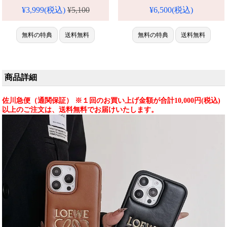
機種対応。芸能人も愛用する人
納。iPhone14/13/12 ケース 肩掛
¥3,999(税込)
¥5,100
¥6,500(税込)
気ブランド、耐衝撃＆防水の多
け ブランド。人気・芸能人愛
機能仕様。かわいいロエベスタ
用・かわいい。耐衝撃・防水・
イルが流行り、格安で手に入
無料の特典
送料無料
多機能。格安＆おしゃれ。
無料の特典
送料無料
り、iPhone17pro/16promaxケー
iPhone16pro/15promaxケース対
スとしても使える優れもの！
応。
（低価格卸売）
商品詳細
佐川急便（通関保証） ※１回のお買い上げ金額が合計10,000円(税込)
以上のご注文は、送料無料でお届けいたします。