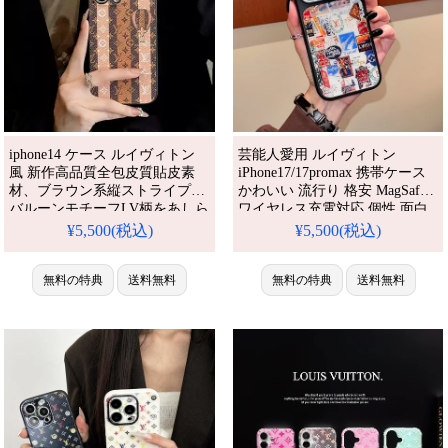
iphone14 ケース ルイヴィトン
芸能人愛用 ルイヴィトン
風 新作高品質全包皮質貼皮素
iPhone17/17promax 携帯ケース
材、ブラウン系縦ストライプに
かわいい 流行り 格安 MagSafe
バルーンモチーフLV柄をあしら
ワイヤレス充電対応 個性 面白
う。レンズ周囲補強で衝撃を緩
い 可愛い メンズ iPhone16/16pro
¥5,500(税込)
¥5,500(税込)
衝、クラシカルな雰囲気がおし
ケース 背面ガラス TPUバンパ
ゃれな大人女子にぴったりなス
ーケース ブランド アイホンケ
マホケースです。
無料の特典
送料無料
ース アイフォンケース iPhone
無料の特典
送料無料
17 ケース