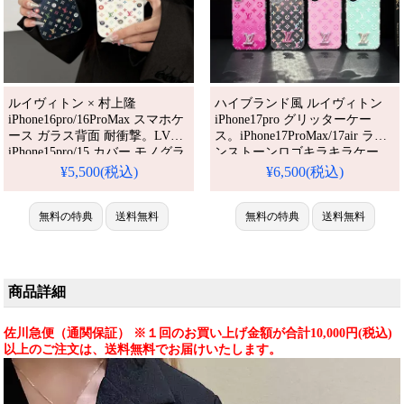
ルイヴィトン × 村上隆
ハイブランド風 ルイヴィトン
iPhone16pro/16ProMax スマホケ
iPhone17pro グリッターケー
ース ガラス背面 耐衝撃。LV
ス。iPhone17ProMax/17air ライ
iPhone15pro/15 カバー モノグラ
ンストーンロゴキラキラケー
ム おしゃれ ブランド。アイフ
ス。LV iPhone16Pro/16 リバー
¥5,500(税込)
¥6,500(税込)
ォン14/13 proケース カップル
サイドIMD保護ブランド。
かわいい。人気・芸能人愛用・
iPhone15/14/13 女子かわいいお
かわいい。防水・多機能。格安
無料の特典
送料無料
しゃれ。かわいい・安い・人
無料の特典
送料無料
＆おしゃれ。
気。耐衝撃・防水・多機能
iPhone16pro/15promaxケース対
iPhoneケース。おしゃれ。
応。
iPhone16pro/15promaxケース対
応。
商品詳細
佐川急便（通関保証） ※１回のお買い上げ金額が合計10,000円(税込)
以上のご注文は、送料無料でお届けいたします。