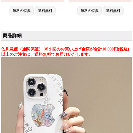
防水 ハイブランド おしゃれ
する人気ブランド、耐衝撃＆防
gucci iPhone16/15/14 proケース
水の多機能仕様。かわいいグッ
ヴィトン galaxy S25/S24/S23 携
無料の特典
送料無料
無料の特典
送料無料
チスタイルが流行り、格安で手
帯ケース 男女兼用 人気 おすす
に入り、iPhone17pro/16promax
め iPhone 17 プロ / プラス ケー
ケースとしても使える優れも
ス
の！（海
商品詳細
佐川急便（通関保証） ※１回のお買い上げ金額が合計10,000円(税込)
以上のご注文は、送料無料でお届けいたします。