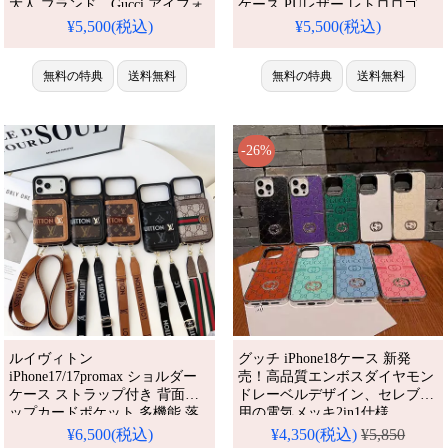
大人 ブランド。Gucci アイフォ
ケース PUレザー レトロロゴ
ン14/13ProMax ケース お揃い
Gucci アイフォーン15pro/15カバ
¥5,500(税込)
¥5,500(税込)
さりげない。人気・芸能人愛
ー レディース 可愛い おしゃれ
用・かわいい。耐衝撃・防水・
春夏 綺麗 ハイブランド
多機能。格安＆おしゃれ。
無料の特典
送料無料
iphone14/13pro携帯ケース 通
無料の特典
送料無料
iPhone16pro/15promaxケース対
販。芸能人も愛用する人気アイ
応。
テム。耐衝撃・防水・多機能で
かわいい。おしゃれでシンプ
ル、しかも格安。流
-26%
ルイヴィトン
グッチ iPhone18ケース 新発
iPhone17/17promax ショルダー
売！高品質エンボスダイヤモン
ケース ストラップ付き 背面ジ
ドレーベルデザイン、セレブ愛
ップカードポケット 多機能 落
用の電気メッキ2in1仕様。
iPhone16/15promax/14/13/12pro/11
下防止 肩掛け 斜めがけ 耐衝撃
¥6,500(税込)
¥4,350(税込)
¥5,850
Max全機種対応。芸能人も愛用