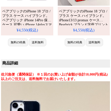
ベアブリックのiPhone 18 プロ /
ベアブリックのiPhone 18 プロ /
プラス ケース ハイブランド。
プラス ケース ハイブランド。
ベアブリック iPhone 14Pro 保護
iPhone13/13 promax ケース
ケース 可愛い iPhone 14plusスマ
Bearbrick ブランド字母プリント
ホケース アニメ風 Bearbrick ア
アイフォーン12/12 promax 3D立
¥4,550(税込)
¥4,550(税込)
イフォーン13pro/13promax 携帯
体携帯ケース アイホン
ケース TPU アイフォン
11Promax シリコンケース 耐衝
12pro/12promaxケース オシャ
無料の特典
送料無料
撃性 ベアブリック iPhone x/xs保
無料の特典
送料無料
レ。芸能人も愛用する人気アイ
護ケース アニメ風。芸能人も愛
テム。耐衝撃・防水・多機能で
用する人気アイテム。防水・多
かわいい。おしゃれでシンプ
機能でかわいい。おしゃれでシ
ンプ
商品詳細
佐川急便（通関保証） ※１回のお買い上げ金額が合計10,000円(税込)
以上のご注文は、送料無料でお届けいたします。