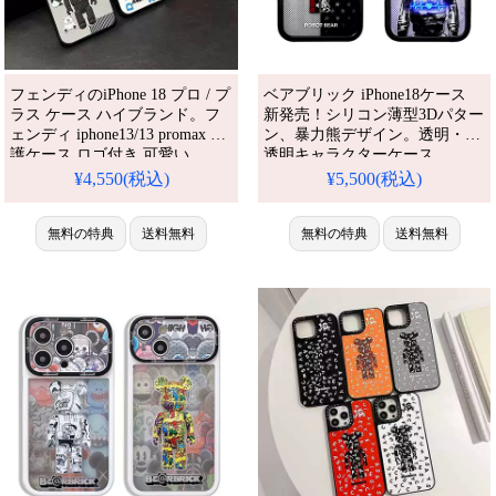
フェンディのiPhone 18 プロ / プ
ベアブリック iPhone18ケース
ラス ケース ハイブランド。フ
新発売！シリコン薄型3Dパター
ェンディ iphone13/13 promax 保
ン、暴力熊デザイン。透明・半
護ケース ロゴ付き 可愛い
透明キャラクターケース、
iPhone 12/12 pro max Bearbrick
iPhone16plus/15pro/13plus全機種
¥4,550(税込)
¥5,500(税込)
携帯ケース 3D立体 アイフォー
対応。芸能人も愛用する人気ブ
ン11プロマックス 綺麗ケース
ランド、耐衝撃＆防水の多機能
アニメ風 アイフォン x/xs シリ
無料の特典
送料無料
仕様。かわいい暴力熊3Dスタイ
無料の特典
送料無料
コンカバー 衝撃に強い。芸能人
ルが流行り、格安で手に入り、
も愛用する人気アイテム。耐衝
iPhone17pro/16promaxケースと
撃・防水・多機能でかわいい。
しても使える優れもの！（透
明・半透明ケース・キャラクタ
ーケース