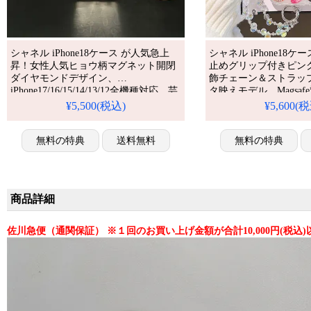
シャネル iPhone18ケース が人気急上
シャネル iPhone18
昇！女性人気ヒョウ柄マグネット開閉
止めグリップ付きピン
ダイヤモンドデザイン、
飾チェーン＆ストラッ
iPhone17/16/15/14/13/12全機種対応。芸
タ映えモデル、Magsa
能人も注目するかわいいヒョウ柄ダイ
人気ブランド可愛い、
¥5,500(税込)
¥5,600(
ヤモンドスタイル、耐衝撃＆防水機能
iPhone17/17pro/16/16p
で実用性抜群。格安価格で
種対応。芸能人も愛用
iPhone17pro/16promaxケースとしてもお
無料の特典
送料無料
ド、耐衝撃＆防水の多
無料の特典
すすめの多機能アイテム！流行りの最
いいピンクチェーンス
先端を行く一品。（ギフトに最適）
ルが流行り、格安で手
iPhone17pro/
商品詳細
佐川急便（通関保証） ※１回のお買い上げ金額が合計10,000円(税