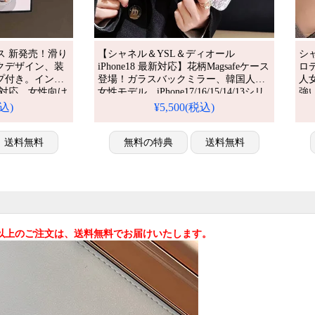
ケース 新発売！滑り
【シャネル＆YSL＆ディオール
シャ
クデザイン、装
iPhone18 最新対応】花柄Magsafeケース
ロディ
プ付き。インス
登場！ガラスバックミラー、韓国人気
人女
fe対応。女性向け
女性モデル。iPhone17/16/15/14/13シリ
強い
ーズ全機種対応。芸能人御用達のラグ
す
税込)
¥5,500(税込)
ro max/15/14全機
ジュアリーな一台、耐衝撃＆防水機能
すめ
する人気ブラン
で安心。かわいくて多機能な花柄ミラ
ス
機能仕様。かわ
送料無料
ースタイルが今流行り、格安でゲッ
無料の特典
送料無料
トラップスタイ
ト。iPhone17pro/16promaxケースとして
に入り、
も活躍間違いなし！（花柄スマホケー
ス
込)以上のご注文は、送料無料でお届けいたします。