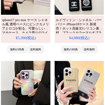
iphone17 pro max ケース シャネ
ルイヴィトン・シャネル・バー
ル風 透明ベースにピンクカメリ
バリー iPhone18ケース 新発
アとロゴが彩る、可愛らしいス
売！ホット高級3Dシリコン素
マホケース。カメラ周りのライ
材、ブラックカラーマルチブラ
ンストーンが煌めき、芸能人愛
ンドロゴデザイン。
¥5,300(税込)
¥4,880(税込)
用のような上品さ。耐衝撃・黄
iPhone16/14/15全機種対応。芸
ばみ防止加工で、日常使いも安
能人も愛用する人気ブランド、
心な大人レディース向けです。
無料の特典
送料無料
耐衝撃＆防水の多機能仕様。か
無料の特典
送料無料
アイフォン18/18pro/16pro/16pro
わいいブランドロゴスタイルが
max 携帯ケース 全機種対応
流行り、格安で手に入り、
iPhone17pro/16promaxケースと
しても使える優れもの！（スマ
ホケース黒）