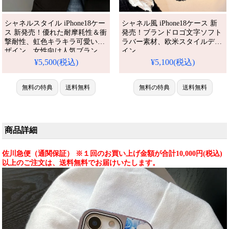
シャネルスタイル iPhone18ケー
シャネル風 iPhone18ケース 新
ス 新発売！優れた耐摩耗性＆衝
発売！ブランドロゴ文字ソフト
撃耐性、虹色キラキラ可愛いデ
ラバー素材、欧米スタイルデザ
ザイン。女性向け人気ブラン
イン。
iPhone16pro/15/14plus/13pro max
ド、iPhone17/17pro/16pro
¥5,500(税込)
¥5,100(税込)
全機種対応。芸能人も愛用する
max/16/15全機種対応。芸能人も
人気ブランド風、耐衝撃＆防水
愛用する人気ブランド風、耐衝
の完全保護アンチドロップ多機
撃＆防水の多機能仕様。かわい
無料の特典
送料無料
無料の特典
送料無料
能仕様。レディースに可愛い衝
い虹色キラキラスタイルが流行
突防止スタイルが流行り、格安
り、格安で手に入り、
で手に入り、
iPhone17pro/16promaxケースと
iPhone17pro/16promaxケースと
しても使える優れもの！
商品詳細
しても使える優れもの！
佐川急便（通関保証） ※１回のお買い上げ金額が合計10,000円(税込)
以上のご注文は、送料無料でお届けいたします。