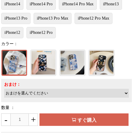
iPhone14
iPhone14 Pro
iPhone14 Pro Max
iPhone13
iPhone13 Pro
iPhone13 Pro Max
iPhone12 Pro Max
iPhone12
iPhone12 Pro
カラー：
おまけ：
数量 ：
-
+
すぐ購入