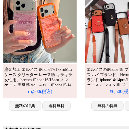
鎏金加工 エルメス iPhone17/17ProMax
エルメスのiPhone 18 
ケース グリッター レース柄 キラキラ
ス ハイブランド。Herm
女性用。hermes iPhone16/16pro スマホ
ランド iphone14/14pro/14
ケース 高級感 おしゃれ。iPhone15/14
ケース インスタ風 ジ
ケース ブランド レディース 可愛い。
レディース カード入れ
¥5,500(税込)
¥6,500(
人気・芸能人愛用・かわいい。耐衝
型パロディー ハイブラ
撃・防水・多機能。格安＆おしゃれ。
14/13/12/11ケース
iPhone16pro/15promaxケース対応。
無料の特典
送料無料
能人も愛用する人気ア
無料の特典
撃・防水・多機能でか
れでシ