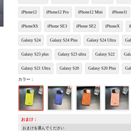
iPhone12
iPhone12 Pro
iPhone12 Mini
iPhone11
iPhoneXS
iPhone SE3
iPhone SE2
iPhoneX
i
Galaxy S24
Galaxy S24 Plus
Galaxy S24 Ultra
Gal
Galaxy S23 plus
Galaxy S23 ultra
Galaxy S22
Gal
Galaxy S21 Ultra
Galaxy S20
Galaxy S20 Plus
Gal
カラー：
おまけ：