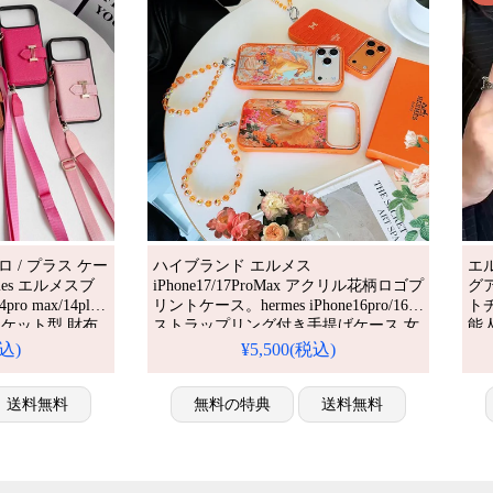
プロ / プラス ケー
ハイブランド エルメス
エル
es エルメスブ
iPhone17/17ProMax アクリル花柄ロゴプ
グ
pro max/14plus
リントケース。hermes iPhone16pro/16
ト
ャケット型 財布
ストラップリング付き手提げケース 女
能
 収納可能 手帳
性愛用。iPhone15/14 pro 綺麗かわいい
＆
税込)
¥5,500(税込)
ンド アイフォン
カバー。かわいい・安い・人気。耐衝
ァ
 高品質ブランド。芸
撃・防水・多機能iPhoneケース。おし
り
イテム。耐衝
送料無料
ゃれ。iPhone16pro/15promaxケース対
無料の特典
送料無料
iP
わいい。おしゃ
応。
え