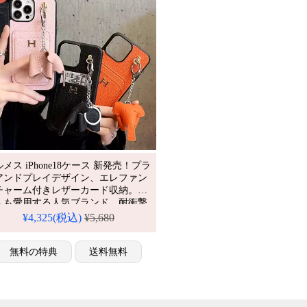
メス iPhone18ケース 新発売！プラ
アンドプレイデザイン、エレファン
チャーム付きレザーカード収納。芸
人も愛用する人気ブランド、耐衝撃
防水の多機能仕様。かわいいエレフ
¥4,325(税込)
¥5,680
ントチャームレザースタイルが流行
、格安で手に入り、
hone17pro/16promaxケースとしても使
無料の特典
送料無料
る優れもの！（カード入れケース）