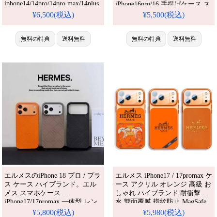
iphone14/14pro/14pro max/14plus
iPhone16pro/16 手提げケース ス
ケース インスタ風 ジャケット
トラップリング付き 女性愛用。
¥6,500(税込)
¥5,500(税込)
型 財布 レディース カード入れ
iPhone15/14 pro カバー 綺麗 か
収納可能 手帳型パロディー ハ
わいい。人気・芸能人愛用・か
イブランド アイフォン
無料の特典
送料無料
わいい。耐衝撃・防水・多機
無料の特典
送料無料
14/13/12/11ケース 高品質ブラン
能。格安＆おしゃれ。
ド。芸能人も愛用する人気アイ
iPhone16pro/15promaxケース対
テム。耐衝撃・防水・多機能で
応。
かわいい。おしゃれでシ
エルメスのiPhone 18 プロ / プラ
エルメス iPhone17 / 17promax ケ
ス ケース ハイブランド。エル
ース アクリル オレンジ 高級 お
メス スマホケース
しゃれ ハイブランド 耐衝撃 防
iPhone17/17promax 一体型 レン
水 雙面覆膜 指紋防止 MagSafe
ズ保護ケース Hロゴ エンボスレ
対応 hermes iPhone16/16pro携帯
¥5,800(税込)
¥5,980(税込)