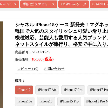
alaxy ケース
手帳 型 スマホケース
LV iPhone ケース
CHANEL 
シャネル iPhone18ケース 新発売！マグ
韓国で人気のスタイリッシュ可愛い滑り止め落下防止ケー
機種対応。芸能人も愛用する人気ブランド
ネットスタイルが流行り、格安で手に入り、iPhon
商品番号：SC24121526
¥5,580 (税込)
販売価格：
レビュー：(0)
お問い合わせ
機種：
iPhone17
iPhone17 Air
iPhone17 Pro
iPhone17 Pr
iPhone16e
iPhone15
iPhone15 Pro
iPhone15 Pro 