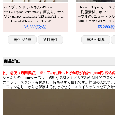
ハイブランド シャネル iPhone
iphone17/17pro ケ
air/17/17pro/17pro max 在庫あり。サム
ト樹脂素材、ホワイト
ソン galaxy s26/s25/s24/23 ultra/22 カバ
ープルの3ニュートラ
ー。Chanel iPhone17 air/15/14/13
国風ミニマルロゴデザ
Pro/16/15/11 Pro/8/SE / ギャラクシー
かつ高級感、近年大流
¥6,880(税込)
¥5,280(
s24/s23 ultra plus/s22/s21 女子かわいい
人レディース向けスマ
おしゃれケース。かわいい・安い・人
気。耐
無料の特典
送料無料
無料の特典
商品詳細
佐川急便（通関保証） ※１回のお買い上げ金額が合計10,000円(税
シャネルのiPhoneケースは、透明な素材とカメリア柄が個性的で
のロッカースタンドも付属し、持ちやすく便利です。韓国の人気ブラン
トフォンをしっかりと保護するだけでなく、スタイリッシュなアクセ