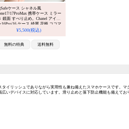
gSafeケース シャネル風
hone17/17ProMax 携帯ケース ミラー
 鏡面 すべり止め。Chanel アイフ
16Pro/16 ケース 綺麗 花柄 ココマ
ク 電気メッキ ハイブランド。
¥5,500(税込)
hone15/14pro ケース 女子 人気。人
・芸能人愛用・かわいい。耐衝撃・
水・多機能。格安＆おしゃれ。
無料の特典
送料無料
hone16pro/15promaxケース対応。
、スタイリッシュでありながら実用性も兼ね備えたスマホケースです。マ
む幅広いデバイスに対応しています。滑り止めと落下防止機能も備えてお