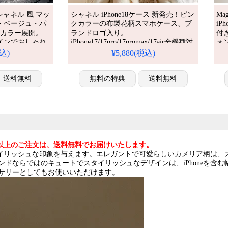
ース シャネル 風 マッ
シャネル iPhone18ケース 新発売！ピン
Ma
・ベージュ・パ
クカラーの布製花柄スマホケース、ブ
iP
ルカラー展開。韓
ランドロゴ入り。
付き
インでおしゃれ
iPhone17/17pro/17promax/17air全機種対
ォン
行り、上品な大
応。芸能人も愛用する人気ブランド、
ー
税込)
¥5,880(税込)
ホケースです。
耐衝撃＆防水の多機能仕様。かわいい
iP
ピンク花柄スタイルが流行り、格安で
気
送料無料
手に入り、iPhone17pro/16promaxケース
無料の特典
送料無料
防
としても使える優れもの！（花柄スマ
iP
ホケース）
込)以上のご注文は、送料無料でお届けいたします。
スタイリッシュな印象を与えます。エレガントで可愛らしいカメリア柄は
ドならではのキュートでスタイリッシュなデザインは、iPhoneを含
サリーとしてもお使いいただけます。