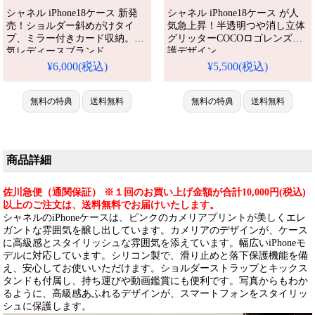
シャネル iPhone18ケース 新発
シャネル iPhone18ケース が人
売！ショルダー斜めがけタイ
気急上昇！半透明つや消し立体
プ、ミラー付きカード収納。人
グリッターCOCOロゴレンズ保
気レディースブランド、
護デザイン、
iPhone17/17pro/16/16promax/15/14
iPhone17/16/15/14/13全機種対
¥6,000(税込)
¥5,500(税込)
全機種対応。芸能人も愛用する
応。芸能人も注目するかわいい
人気ブランド、耐衝撃＆防水の
グリッター立体パターン、耐衝
多機能仕様。かわいいミラーカ
無料の特典
送料無料
撃＆防水機能で実用性抜群。格
無料の特典
送料無料
ード収納ショルダースタイルが
安価格でiPhone17pro/16promax
流行り、格安で手に入り、
ケースとしてもおすすめの多機
iPhone17pro/16promaxケースと
能アイテム！流行りの最先端を
しても使える優れもの！（カー
行く一品。（レディースおしゃ
商品詳細
ド入れケー
れ）
佐川急便（通関保証） ※１回のお買い上げ金額が合計10,000円(税込)
以上のご注文は、送料無料でお届けいたします。
シャネルのiPhoneケースは、ピンクのカメリアプリントが美しくエレ
ガントな雰囲気を醸し出しています。カメリアのデザインが、ケース
に高級感とスタイリッシュな雰囲気を添えています。幅広いiPhoneモ
デルに対応しています。シリコン製で、滑り止めと落下保護機能を備
え、安心してお使いいただけます。ショルダーストラップとキックス
タンドも付属し、持ち運びや動画鑑賞にも便利です。写真からもわか
るように、高級感あふれるデザインが、スマートフォンをスタイリッ
シュに保護します。