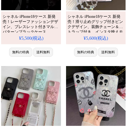
シャネル iPhone18ケース 新発
シャネル iPhone18ケース 新発
売！レーザーファッションデザ
売！滑り止めグリップ付きピン
イン、ブレスレット付きマルチ
クデザイン、装飾チェーン＆ス
パターンブラックケース。
トラップ付き。インスタ映えモ
iPhone16/16pro/15promax/14/13pro
デル、Magsafe対応。女性向け
¥5,500(税込)
¥5,600(税込)
全機種対応。芸能人も愛用する
人気ブランド可愛い、
人気ブランド、耐衝撃＆防水の
iPhone17/17pro/16/16pro
多機能仕様。かわいいシャネル
max/15/14全機種対応。芸能人も
無料の特典
送料無料
無料の特典
送料無料
スタイルが流行り、格安で手に
愛用する人気ブランド、耐衝撃
入り、iPhone17pro/16promaxケ
＆防水の多機能仕様。かわいい
ースとしても使える優れもの！
ピンクチェーンストラップスタ
送料無料。（ストラップ付きケ
イルが流行り、格安で手に入
ー
り、iPhone17pro/