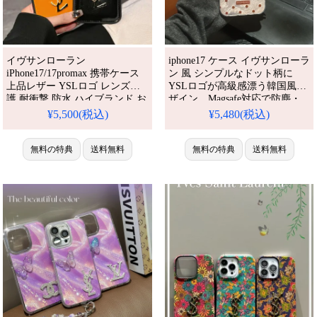
イヴサンローラン
iphone17 ケース イヴサンローラ
iPhone17/17promax 携帯ケース
ン 風 シンプルなドット柄に
上品レザー YSLロゴ レンズ保
YSLロゴが高級感漂う韓国風デ
護 耐衝撃 防水 ハイブランド お
ザイン。Magsafe対応で防塵・
しゃれ 新発売 iPhone16/16proカ
滑り止め加工付き。レンズ周り
¥5,500(税込)
¥5,480(税込)
バー アイフォーン15/15プロス
のラインストーンがキラキラと
マホケース ブランド レディー
輝き、芸能人風の上品さが魅力
ス 可愛い 人気 おすすめ iPhone
無料の特典
送料無料
です。アイフォン
無料の特典
送料無料
17 プロ / プラス ケース
18/18pro/16pro/16pro max 携帯ケ
ース 全機種対応