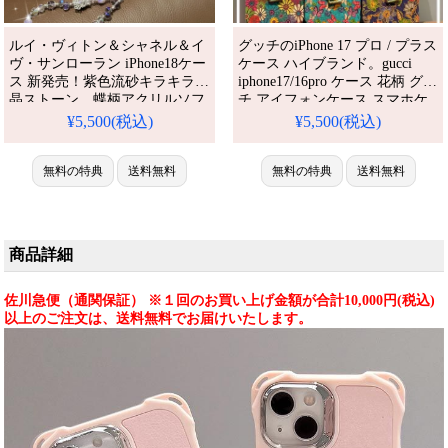
ルイ・ヴィトン＆シャネル＆イ
グッチのiPhone 17 プロ / プラス
ヴ・サンローラン iPhone18ケー
ケース ハイブランド。gucci
ス 新発売！紫色流砂キラキラ水
iphone17/16pro ケース 花柄 グッ
晶ストーン、蝶柄アクリルソフ
チ アイフォンケース スマホケ
トケース。ストラップ付き耐衝
ース ハイブランド iphone ケー
¥5,500(税込)
¥5,500(税込)
撃滑り止め、少女風レディース
ス 花柄 ブランド
可愛い。iPhone17/17pro
iphone15/14pro/13 ケース 女子
max/16pro/16/15pro/14全機種対
無料の特典
送料無料
人気。芸能人も愛用する人気ア
無料の特典
送料無料
応。芸能人も愛用する人気ブラ
イテム。耐衝撃・防水・多機能
ンド、防水の多機能仕様。かわ
でかわいい。おしゃれでシンプ
いい紫色流砂蝶柄スタイルが流
ル、しかも格安。流行りのデザ
行り、格安で手に入り、
インをおすすめ
商品詳細
iPhone17pro/1
佐川急便（通関保証） ※１回のお買い上げ金額が合計10,000円(税込)
以上のご注文は、送料無料でお届けいたします。