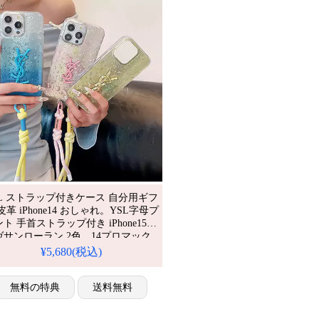
SL ストラップ付きケース 自分用ギフ
皮革 iPhone14 おしゃれ。YSL字母プ
ト 手首ストラップ付き iPhone15
ヴサンローラン 2色。14プロマック
ケース。流行り・耐衝撃・防水。か
¥5,680(税込)
い・格安。おすすめiPhone17ケー
/ 17プロプラスケース。
無料の特典
送料無料