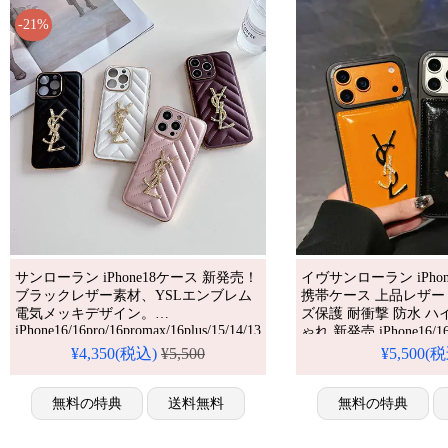
-21%
サンローラン iPhone18ケース 新発売！
イヴサンローラン iPhone1
ブラックレザー素材、YSLエンブレム
携帯ケース 上品レザー 
電気メッキデザイン。
ズ保護 耐衝撃 防水 ハ
iPhone16/16pro/16promax/16plus/15/14/13
ゃれ 新発売 iPhone16/
全機種対応。芸能人も愛用する人気ブ
フォーン15/15プロス
¥4,350(税込)
¥5,500
¥5,500(
ランド風、耐衝撃＆防水の多機能仕
ド レディース 可愛い 
様。かわいい大人女子ポップファッシ
iPhone 17 プロ / プラ
ョンスタイルが流行り、格安で手に入
無料の特典
送料無料
無料の特典
り、iPhone17pro/16promaxケースとして
も使える優れもの！送料無料。