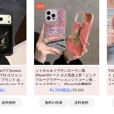
-21%
7/17promax
シャネル＆イヴサンローラン風
Y
YSLロゴ レン
iPhone18ケース が人気急上昇！ピンク
ト 
イブランド おし
ブルーグラデーションシリコーン保護
リン
16proカバー アイ
ケースデザイン、iPhone16全機種対
イ
マホケース ブラン
応。芸能人も注目するかわいいピンク
ス
税込)
¥4,350(税込)
¥5,500
人気 おすすめ
ブルーグラデーションスタイル、耐衝
わい
ス ケース
撃＆防水機能で実用性抜群。格安価格
ス 
送料無料
でiPhone17pro/16promaxケースとしても
無料の特典
送料無料
おすすめの多機能アイテム！流行りの
最先端を行く一品。