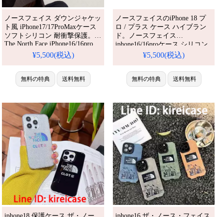
ノースフェイス ダウンジャケッ
ノースフェイスのiPhone 18 プ
ト風 iPhone17/17ProMaxケース
ロ / プラス ケース ハイブラン
ソフトシリコン 耐衝撃保護。
ド。ノースフェイス
The North Face iPhone16/16pro
iphone16/16proケース シリコン
携帯ケース キツネ耳 かわいい
耐衝撃 男子高校生用 the north
¥5,500(税込)
¥5,500(税込)
デザイン 女子 高校生 ブラン
face アイフォーン15/15promaxス
ド。アイフォーン15/15proケー
マホケース 雪山ロゴ 流行り。
ス 大人可愛い。人気・芸能人愛
無料の特典
送料無料
芸能人も愛用する人気アイテ
無料の特典
送料無料
用・かわいい。防水・多機能。
ム。防水・多機能でかわいい。
格安＆おしゃれ。
おしゃれでシンプル、しかも格
iPhone16pro/15promaxケース対
安。流行りのデザインをおすす
応。
め。
iphone18 保護ケース ザ・ノー
iphone16 ザ・ノース・フェイス