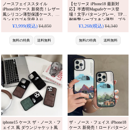
ノースフェイススタイル
【セリーヌ iPhone18 最新対
iPhone18ケース 新発売！レザー
応】半透明Magsafeケース登
風シリコン薄型保護ケース、ブ
場！文字パターングレー、TPU
ランドロゴ＆字母入り。
耐衝撃シープスキン薄型。ブラ
iPhone16pro全機種対応。芸能人
ンドロゴ入り、iPhone16/15/14
¥3,999(税込)
¥4,850
¥3,268(税込)
¥4,340
も愛用する人気ブランド風、耐
シリーズ全機種対応。芸能人御
衝撃＆防水の多機能仕様。かわ
用達のラグジュアリーな一台、
いいノースフェイススタイルが
無料の特典
送料無料
防水機能で安心。かわいくて多
無料の特典
送料無料
流行り、格安で手に入り、
機能なセリーヌスタイルが今流
iPhone17pro/16promaxケースと
行り、格安でゲット。
しても使える優れもの！
iPhone17pro/16promaxケースと
しても活躍間違いなし！
iphone15 ケース ザ・ノース・フ
ザ・ノース・フェイス iPhone18
ェイス 風 ダウンジャケット風
ケース 新発売！ロードパターン