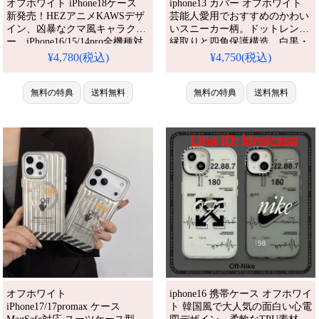
オフホワイト iPhone18ケース
iphone13 カバー オフホワイト
新発売！HEZアニメKAWSデザ
芸能人愛用でおすすめのかわい
イン、凶暴なクマ風キャラクタ
いスニーカー柄。ドットレンズ
ー。iPhone16/15/14pro全機種対
縁取りと四角保護構造、白黒・
応。芸能人も愛用する人気ブラ
モカ 2 配色、衝撃吸収素材でス
¥4,780(税込)
¥4,750(税込)
ンド、耐衝撃＆防水の多機能仕
トリート好き男女問わず日常に
様。かわいいアニメスタイルが
マッチします。アイフォン
流行り、格安で手に入り、
無料の特典
送料無料
14/14pro/14pro max 携帯ケース
無料の特典
送料無料
iPhone17pro/16promaxケースと
全機種対応
しても使える優れもの！（激安
通販・韓国ファッション）
オフホワイト
iphone16 携帯ケース オフホワイ
iPhone17/17promax ケース
ト 韓国風で大人気の面白い心電