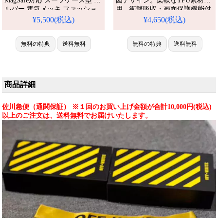
MagSafe対応 スーツケース型 シ
図デザイン。柔軟なTPU素材採
ルバー 電気メッキ ファッショ
用、衝撃吸収・画面保護機能付
ン メンズ 耐衝撃 防水 ハイブラ
き、クリア半透明でストリート
¥5,500(税込)
¥4,650(税込)
ンド おしゃれ off white
感溢れる実用ケースです。アイ
iPhone16pro携帯ケース
フォン16 pro/16pro max/16
iPhone15/14proハイブリッドケ
無料の特典
送料無料
plus/17/17pro スマホケース 全機
無料の特典
送料無料
ース ブランド パロディ風 人気
種対応
おすすめ iPhone 17 プロ / プラ
ス ケース
商品詳細
佐川急便（通関保証） ※１回のお買い上げ金額が合計10,000円(税込)
以上のご注文は、送料無料でお届けいたします。