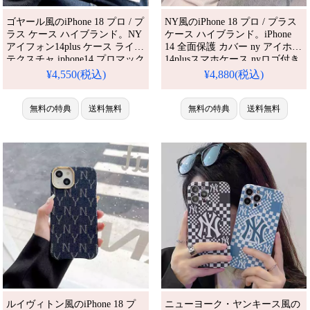
ゴヤール風のiPhone 18 プロ / プ
NY風のiPhone 18 プロ / プラス
ラス ケース ハイブランド。NY
ケース ハイブランド。iPhone
アイフォン14plus ケース ライチ
14 全面保護 カバー ny アイホン
テクスチャ iphone14 プロマック
14plusスマホケース nyロゴ付き
ス 保護ケース 欧米風 goyard ア
iPhone 14promax NYスポーツ風
¥4,550(税込)
¥4,880(税込)
イホン13 pro/13pro max 携帯ケ
スマホケース 新作 iPhone
ース シリコン iphone12
13promax/13 NY スマホケース
pro/12pro max ケース オシャ
無料の特典
送料無料
iPhone 12 携帯ケース 高質革貼
無料の特典
送料無料
レ。芸能人も愛用する人気アイ
ny。芸能人も愛用する人気アイ
テム。耐衝撃・防水・多機能で
テム。耐衝撃・防水・多機能で
かわいい。おしゃれでシンプ
かわいい。おしゃ
ルイヴィトン風のiPhone 18 プ
ニューヨーク・ヤンキース風の