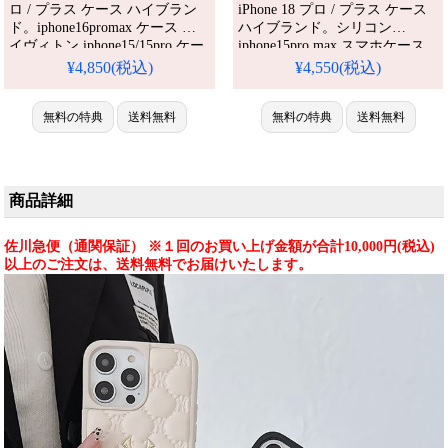
ロ / プラス ケース ハイブラン
iPhone 18 プロ / プラス ケース
ド。iphone16promax ケース ル
ハイブランド。シリコン
イヴィトン iphone15/15pro ケー
iphone15pro max スマホケース
ス デニム ヴィトン風 iphone14
ny ニューヨーク・ヤンキース
¥4,850(税込)
¥4,550(税込)
ケース カード収納
アイフォン14 スマホケース 薄
iphone14pro/13pro ケース モテる
型 ny 手首バンド ニューヨー
メンズ iphone12promax ケース
無料の特典
送料無料
ク・ヤンキース風 アイフォン14
無料の特典
送料無料
お揃い ブランド。芸能人も愛用
pro 携帯ケース アイフォーン13
する人気アイテム。耐衝撃・防
携帯ケース ニューヨーク・ヤン
水・多機能でかわいい。
キース風 ブランドロゴ 新登場
大人気 人気 綺麗 流行り
商品詳細
佐川急便（通関保証） ※１回のお買い上げ金額が合計10,000円(税込)
以上のご注文は、送料無料でお届けいたします。