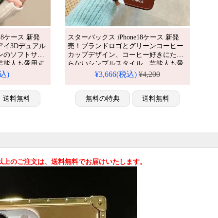
18ケース 新発
スターバックス iPhone18ケース 新発
アイ3Dデュアル
売！ブランドロゴとグリーンコーヒー
ンのソフトサイ
カップデザイン、コーヒー好きにたま
芸能人も愛用す
らないシンプルスタイル。芸能人も愛
撃＆防水の多機
用する人気ブランド、耐衝撃＆防水の
税込)
¥3,666(税込)
¥4,200
タイルが流行
多機能仕様。かわいいスターバックス
柄が流行り、格安で手に入り、
omaxケースとしても使
送料無料
iPhone17pro/16promaxケースとしても使
無料の特典
送料無料
える優れもの！（スタイリッシュでコ
ーヒー好きを満足）
込)以上のご注文は、送料無料でお届けいたします。