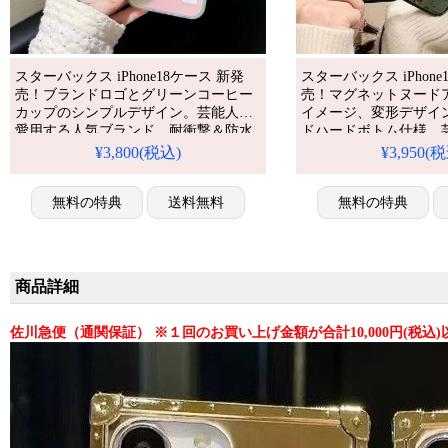
スターバックス iPhone18ケース 新発
スターバックス iPhone
売！ブランドロゴとグリーンコーヒー
売！マグネットヌード
カップのシンプルデザイン。芸能人も
イメージ、変形デザイ
愛用する人気ブランド、耐衝撃＆防水
ドハードボトム仕様。
の多機能Magsafe仕様。かわいいコーヒ
る人気ブランド、耐衝
¥3,800(税込)
¥3,950(
ー柄が流行り、格安で手に入る。
能仕様。かわいい3Dス
iPhone17pro/16promaxケースとしても使
り、格安で手に入り、
える優れもの！（コーヒー好きのスタ
無料の特典
送料無料
iPhone17pro/16pr
無料の特典
イリッシュな一品）
える優れもの！
商品詳細
佐川急便（通関保証） ※１回のお買い上げ金額が合計10,000円(税