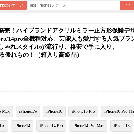
iPhone ケース
ース 新発売！ハイブランドアクリルミラー正方形保護デ
/15pro/14pro全機種対応。芸能人も愛用する人気ブ
しゃれスタイルが流行り、格安で手に入り、
ても使える優れもの！（箱入り高級品）
o Max
iPhone17e
iPhone16
iPhone16 Pro
iPhone16 Pro M
Max
iPhone14
iPhone14 Pro
iPhone14 Pro Max
iPhone13