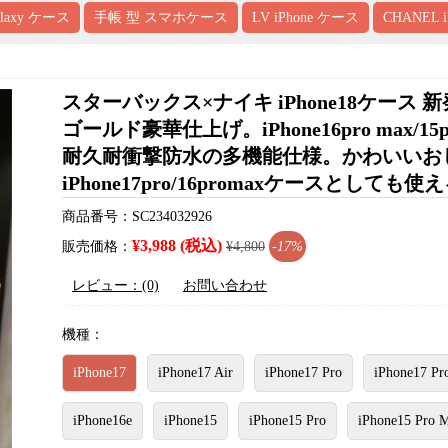
alaxy ケース
手帳 型 スマホケース
LV iPhone ケース
CHANEL 
スターバックス×ナイキ iPhone18ケ
ゴールド豪華仕上げ。iPhone16pro max
耐久耐衝撃防水の多機能仕様。かわいいお
iPhone17pro/16promaxケースとし
商品番号：SC234032926
¥3,988 (税込)
販売価格：
¥4,800
-17%
レビュー：(0)
お問い合わせ
機種：
iPhone17
iPhone17 Air
iPhone17 Pro
iPhone17 Pr
iPhone16e
iPhone15
iPhone15 Pro
iPhone15 Pro 