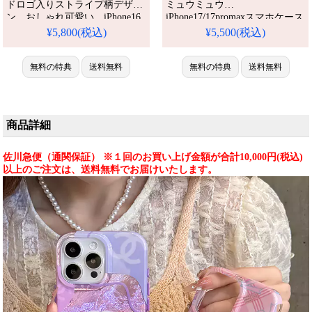
ドロゴ入りストライプ柄デザイ
ミュウミュウ
ン、おしゃれ可愛い。iPhone16
iPhone17/17promaxスマホケース
全機種対応。芸能人も愛用する
コーデュロイ ストライプ柄 手
¥5,800(税込)
¥5,500(税込)
人気ブランド、耐衝撃＆防水の
触り良い miumiu iphone16/16pro
多機能仕様。かわいいストライ
携帯ケース レディース人気 ブ
プ柄が流行り、格安で手に入
無料の特典
送料無料
ランド iphone15/14ケース 替え
無料の特典
送料無料
り、iPhone17pro/16promaxケー
た おしゃれ。芸能人も愛用する
スとしても使える優れもの！
人気アイテム。耐衝撃・防水・
多機能でかわいい。おしゃれで
シンプル、しかも格安。流
商品詳細
佐川急便（通関保証） ※１回のお買い上げ金額が合計10,000円(税込)
以上のご注文は、送料無料でお届けいたします。