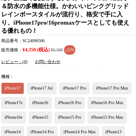
＆防水の多機能仕様。かわいいピンクグリッド
レインボースタイルが流行り、格安で手に入
り、iPhone17pro/16promaxケースとしても使え
る優れもの！
商品番号：SC24090506
¥4,350 (税込)
販売価格：
¥5,500
-21%
レビュー：(0)
お問い合わせ
機種：
iPhone17
iPhone17 Air
iPhone17 Pro
iPhone17 Pro Max
iPhone17e
iPhone16
iPhone16 Pro
iPhone16 Pro Max
iPhone16e
iPhone15
iPhone15 Pro
iPhone15 Pro Max
iPhone14
iPhone14 Pro
iPhone14 Pro Max
iPhone13