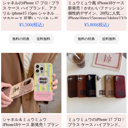
シャネルのiPhone 17 プロ / プラ
ミュウミュウ風 iPhone18ケース
ス ケース ハイブランド。アク
新発売！かわいいファッション
リル iphone15 15pro シャネル ス
個性的デザイン、20代に人気。
iPhone16pro/15promax/14plus/13/16
マホケース 可愛い ツバキ レデ
全機種対応。芸能人も愛用する
ィース miumiu iphone14pro/14ケ
¥5,500(税込)
¥5,800(税込)
グッチ風ブランド、耐衝撃＆防
ース リボン 画面保護 ハイブラ
水の多機能仕様。かわいいスタ
ンド iphone13携帯ケース おそろ
イルが流行り、格安で手に入
い。芸能人も愛用する人気アイ
無料の特典
送料無料
無料の特典
送料無料
り、iPhone17pro/16promaxケー
テム。耐衝撃・防水・多機能で
スとしても使える優れもの！
かわいい。おしゃれでシンプ
ル、しかも格安。流行りのデザ
インをおすす
シャネル＆ミュウミュウ
ミュウミュウのiPhone 17 プロ /
iPhone18ケース 新発売！ブラン
プラス ケース ハイブランド。