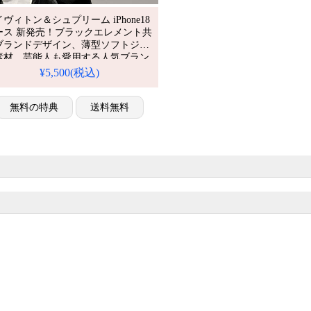
ヴィトン＆シュプリーム iPhone18
ース 新発売！ブラックエレメント共
ブランドデザイン、薄型ソフトジェ
素材。芸能人も愛用する人気ブラン
、耐衝撃＆防水の多機能仕様。かわ
¥5,500(税込)
いブラックスタイルが流行り、格安
に入り、iPhone17pro/16promaxケー
としても使える優れもの！（スマホ
無料の特典
送料無料
ース黒）