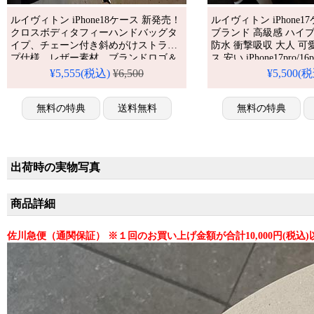
ルイヴィトン iPhone18ケース 新発売！
ルイヴィトン iPhone
クロスボディタフィーハンドバッグタ
ブランド 高級感 ハイ
イプ、チェーン付き斜めがけストラッ
防水 衝撃吸収 大人 可
プ仕様。レザー素材、ブランドロゴ＆
ス 安い iPhone17pro/1
サンフラワーデザイン。
iPhone15/15pro/14p
¥5,555(税込)
¥6,500
¥5,500(
iPhone16/16promax全機種対応。芸能人
iPhoneケース 女子 人
も愛用する人気ブランド、耐衝撃＆防
iPhone 17 プロ / プラ
水の多機能仕様。かわいいサンフラワ
無料の特典
送料無料
無料の特典
ースタイルが流行り、格安で手に入
り、iPhone17pro/16promaxケースとして
も使える優れもの！（ス
出荷時の実物写真
商品詳細
佐川急便（通関保証） ※１回のお買い上げ金額が合計10,000円(税