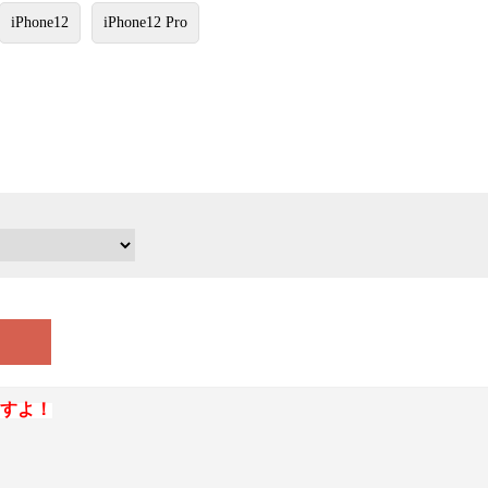
iPhone12
iPhone12 Pro
すよ！