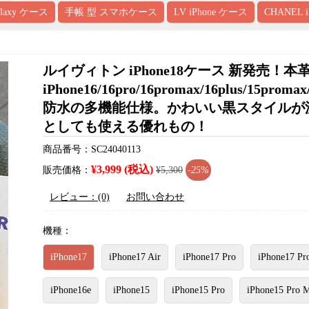
alaxy ケース
手帳 型 スマホケース
LV iPhone ケース
CHANEL 
ルイヴィトン iPhone18ケース 新発
iPhone16/16pro/16promax/16plus
防水の多機能仕様。かわいい黒スタイルが流行り、
としても使える優れもの！
商品番号：SC24040113
¥3,999 (税込)
販売価格：
¥5,300
-25%
レビュー：(0)
お問い合わせ
機種：
iPhone17
iPhone17 Air
iPhone17 Pro
iPhone17 Pr
iPhone16e
iPhone15
iPhone15 Pro
iPhone15 Pro 