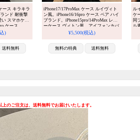
17ケース キラキラ
iPhone17/17ProMax ケース ルイヴィト
ルイ
ブランド 耐衝撃
ン風。iPhone16/16pro ケース ペア ハイ
ケ
愛い スマホケー
ブランド。iPhone15pro/14ProMax レザ
同
6pro ケース
ーケース ヴィトン風。アイフォンカバ
ル
ro ケース ブランド
ー13 ブランドコピー。人気・芸能人愛
ド
税込)
¥5,500(税込)
気 おすすめ
用・かわいい。耐衝撃・防水・多機
い
ス ケース
能。格安＆おしゃれ。
で手
送料無料
iPhone16pro/15promaxケース対応。
無料の特典
送料無料
ス
ケ
込)以上のご注文は、送料無料でお届けいたします。