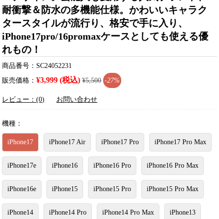
耐衝撃＆防水の多機能仕様。かわいいキャラク
タースタイルが流行り、格安で手に入り、
iPhone17pro/16promaxケースとしても使える優
れもの！
商品番号：SC24052231
¥3,999 (税込)
販売価格：
¥5,500
-27%
レビュー：(0)
お問い合わせ
機種：
iPhone17
iPhone17 Air
iPhone17 Pro
iPhone17 Pro Max
iPhone17e
iPhone16
iPhone16 Pro
iPhone16 Pro Max
iPhone16e
iPhone15
iPhone15 Pro
iPhone15 Pro Max
iPhone14
iPhone14 Pro
iPhone14 Pro Max
iPhone13