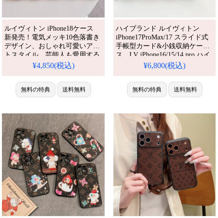
ルイヴィトン iPhone18ケース
ハイブランド ルイヴィトン
新発売！電気メッキ10色落書き
iPhone17ProMax/17 スライド式
デザイン、おしゃれ可愛いアー
手帳型カード&小銭収納ケー
トスタイル。芸能人も愛用する
ス。LV iPhone16/15/14 pro ハイ
人気ブランド、耐衝撃＆防水の
ブランド全機種対応手帳ケー
¥4,850(税込)
¥6,800(税込)
多機能仕様。かわいいカラフル
ス。GUCCI Galaxy S25/S24/S23
落書きが流行り、格安で手に入
純正レザービジネス風ケース。
り、iPhone17pro/16promaxケー
無料の特典
送料無料
かわいい・安い・人気。耐衝
無料の特典
送料無料
スとしても使える優れもの！
撃・防水・多機能iPhoneケー
ス。おしゃれ。
iPhone16pro/15promaxケース対
応。