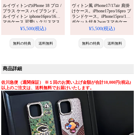
ルイヴィトンのiPhone 18 プロ /
ヴィトン風 iPhone17/17air 肩掛
プラス ケース ハイブランド。
けケース。iPhone17pro/16pro ブ
ルイヴィトン iphone16pro/16ス
ランドケース。iPhone15pro/15
マホケース 可愛い クリスマス
ポケット付き2wayスマホケー
キャラクター LV アイフォーン
ス。カード収納ハイブランド
¥5,500(税込)
¥5,500(税込)
15プロ/16プロマックス保護ケー
iPhoneケース。流行り・耐衝
ス モノグラム レザー 全面保護
撃・防水。かわいい・格安。お
ブランド iphoneカバー コピー
無料の特典
送料無料
すすめiPhone17ケース / 17プロ
無料の特典
送料無料
激安。芸能人も愛用する人気ア
プラスケース。
イテム。耐衝撃・防水・多機能
でかわいい。おしゃれでシンプ
ル、しかも格安。流行りのデザ
商品詳細
佐川急便（通関保証） ※１回のお買い上げ金額が合計10,000円(税込)
以上のご注文は、送料無料でお届けいたします。