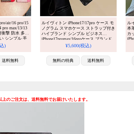
air/16 pro/15
ルイヴィトン iPhone17/17pro ケース モ
ルイ
4 pro max/13/13
ノグラム スマホケース ストラップ付き
本
ース 耐衝撃 防水 多機
ハイブランド シンプル ビジネス
カ
安い シンプル 手
iPh
iPhone17promax/16proケース ブランド
 pro/12 pro
全
携帯ケース 耐衝撃 iPhone16/15/14 ケー
税込)
¥5,600(税込)
1 pro maxケ
ラ
ス メンズ 人気 ブランド 携帯ケース お
向け 携帯ケー
黒
すすめ iPhone 17 プロ / プラス ケース
り、
送料無料
無料の特典
送料無料
も
込)以上のご注文は、送料無料でお届けいたします。