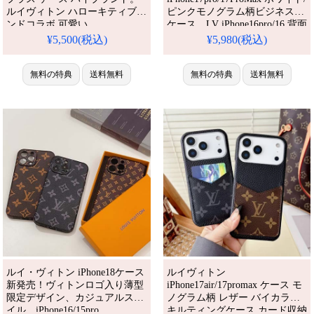
ルイヴィトン ハローキティブラ
ピンクモノグラム柄ビジネス風
ンドコラボ 可愛い
ケース。LV iPhone16pro/16 背面
iphone15/15promax携帯ケース
カード収納。iPhone15pro/14 女
¥5,500(税込)
¥5,980(税込)
耐衝撃 男女兼用 アニメ風 lv
子人気。かわいい・安い・人
iphone14 proケース 面白い 綺麗
気。耐衝撃・防水・多機能
HelloKitty iphone13 pro maxスマ
無料の特典
送料無料
iPhoneケース。おしゃれ。
無料の特典
送料無料
ホケース モノグラム 新作 画面
iPhone16pro/15promaxケース対
保護。芸能人も愛用する人気ア
応。
イテム。防水・多機能でかわい
い。
ルイ・ヴィトン iPhone18ケース
ルイヴィトン
新発売！ヴィトンロゴ入り薄型
iPhone17air/17promax ケース モ
限定デザイン、カジュアルスタ
ノグラム柄 レザー バイカラー
イル。iPhone16/15pro
キルティングケース カード収納