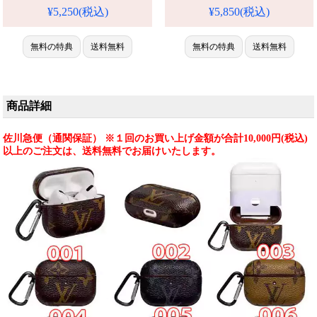
max/15/13promax全機種対応。
スリム 男女兼用 おしゃれ 耐衝
¥5,250(税込)
¥5,850(税込)
芸能人も愛用する人気ブラン
撃 防水 ハイブランド LV
ド、耐衝撃＆防水の多機能仕
iPhone16pro/16plusバンパーケー
様。かわいいLVスタイルが流行
無料の特典
送料無料
ス 人気 アイフォーン15/14/13ケ
無料の特典
送料無料
り、格安で手に入り、
ース ブランド 専門店 おすすめ
iPhone17pro/16promaxケースと
iPhone 17 プロ / プラス ケース
しても使える優れもの！（販売
中）
商品詳細
佐川急便（通関保証） ※１回のお買い上げ金額が合計10,000円(税込)
以上のご注文は、送料無料でお届けいたします。