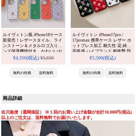
ルイヴィトン風 iPhone18ケース
ルイヴィトン iPhone17pro /
新発売！レザースタイル、ライ
17promax 携帯ケース レザー ホ
ンストーン＆メタルロゴ入りレ
ットプレス加工 耐久性 花 綺麗
ンズ保護機能付き。かわいいお
高級感 ハイブランド 耐衝撃 防
しゃれデザイン、
水 LV アイフォン16/16プロケー
¥4,350(税込)
¥5,650
¥5,500(税込)
iPhone16/16pro/15/14pro max全
ス モノグラム 可愛い TPUバン
機種対応。芸能人も愛用する人
パーケース ブランド
気ブランド風、耐衝撃＆防水の
無料の特典
送料無料
iPhone15/14スマホケース 韓国
無料の特典
送料無料
多機能仕様。かわいいLV風スタ
流行り おすすめ iPhone 17 プロ
イルが流行り、格安で手に入
/ プラス ケース
り、iPhone17pro/16promaxケー
スとしても使える優れもの！
商品詳細
（海外販売・新入荷
佐川急便（通関保証） ※１回のお買い上げ金額が合計10,000円(税込)
以上のご注文は、送料無料でお届けいたします。