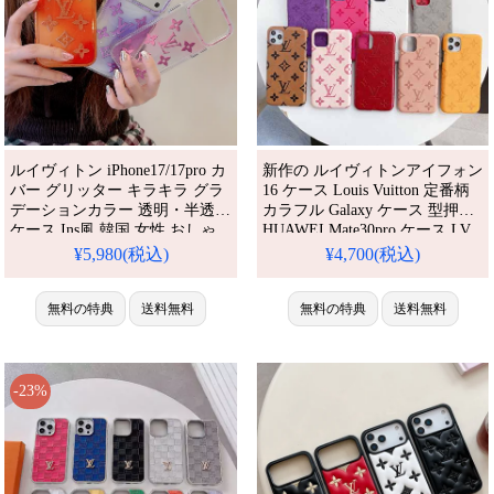
ルイヴィトン iPhone17/17pro カ
新作の ルイヴィトンアイフォン
バー グリッター キラキラ グラ
16 ケース Louis Vuitton 定番柄
デーションカラー 透明・半透明
カラフル Galaxy ケース 型押し
ケース Ins風 韓国 女性 おしゃ
HUAWEI Mate30pro ケース LV
れ かわいい 耐衝撃 防水 ハイブ
GalaxyS10ultra 人気 ストラップ
¥5,980(税込)
¥4,700(税込)
ランド アイフォーン
付き セレブ愛用
16/16promax保護ケース ブラン
ド iPhone15/14 proカバー 人気
無料の特典
送料無料
無料の特典
送料無料
おすすめ iPhone 17 プロ / プラ
ス ケース
-23%