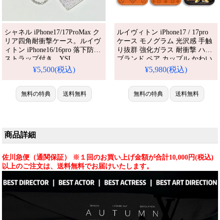
シャネル iPhone17/17ProMax ク
ルイヴィトン iPhone17 / 17pro
リア四角耐衝撃ケース。ルイヴ
ケース モノグラム 光沢感 手触
ィトン iPhone16/16pro 落下防止
り抜群 強化ガラス 耐衝撃 ハイ
ストラップ付き。YSL
ブランド ペア カップル かわい
iPhone15/15pro ブランド女子可
い iPhone16/16promaxスマホケ
¥5,500(税込)
¥5,980(税込)
愛い。透明方形壳シングルスト
ース 大きい カメラ窓 レンズ保
ラップケース。流行り・耐衝
護 LV iPhone15/14 pro携帯ケー
撃・防水。かわいい・格安。お
無料の特典
送料無料
ス おしゃれ 人気 おすすめ
無料の特典
送料無料
すすめiPhone17ケース / 17プロ
iPhone 17 プロ / プラス ケース
プラスケース。
商品詳細
佐川急便（通関保証） ※１回のお買い上げ金額が合計10,000円(税込)
以上のご注文は、送料無料でお届けいたします。