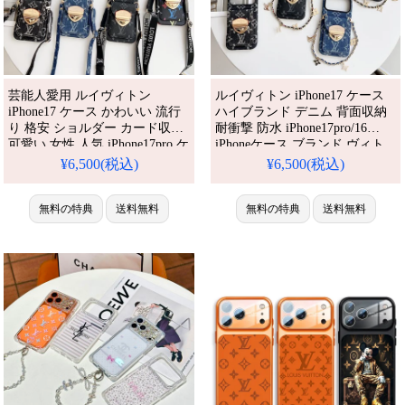
芸能人愛用 ルイヴィトン
ルイヴィトン iPhone17 ケース
iPhone17 ケース かわいい 流行
ハイブランド デニム 背面収納
り 格安 ショルダー カード収納
耐衝撃 防水 iPhone17pro/16
可愛い 女性 人気 iPhone17pro ケ
iPhoneケース ブランド ヴィト
ース iPhone17promax/16promax
ン iPhone15/14promax ケース チ
¥6,500(税込)
¥6,500(税込)
ケース iPhone16plus/15/14 ケー
ェーン付き おしゃれ ストリー
ス ブランド おしゃれ アイフォ
ト 人気 おすすめ iPhone 17 プロ
ンケース iPhone 17 ケース
無料の特典
送料無料
/ プラス ケース
無料の特典
送料無料