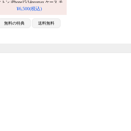
トン iPhone15/14promax ケース チ
ーン付き おしゃれ ストリート 人気
¥6,500(税込)
すめ iPhone 17 プロ / プラス ケー
無料の特典
送料無料