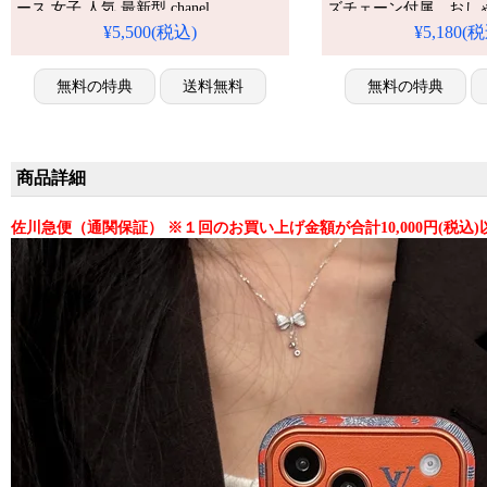
ース 女子 人気 最新型 chanel
ズチェーン付属。おし
iphone14/14プロ 携帯ケース 丈夫 綺麗
四角保護構造で衝撃を
¥5,500(税込)
¥5,180(
ギフトに レディース シャネル
高校生に大人気のスマ
iphone13/13proケース 流行り ファッシ
アイフォン16/16 pro/16pr
ョン イタズラ風。芸能人も愛用する人
無料の特典
送料無料
plus/17/17pro 携帯
無料の特典
気アイテム。耐衝撃・防水・多機能で
かわいい。おしゃれでシ
商品詳細
佐川急便（通関保証） ※１回のお買い上げ金額が合計10,000円(税