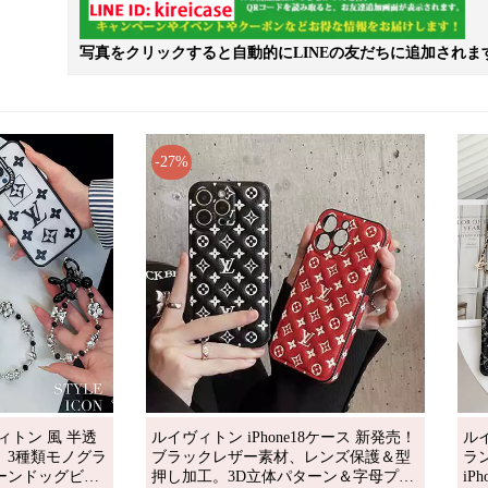
写真をクリックすると自動的にLINEの友だちに追加されま
-27%
イヴィトン 風 半透
ルイヴィトン iPhone18ケース 新発売！
ルイ
、3種類モノグラ
ブラックレザー素材、レンズ保護＆型
ラ
ーンドッグビー
押し加工。3D立体パターン＆字母プリ
iP