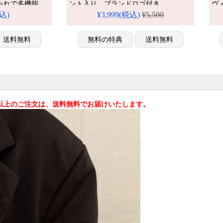
ゃれで多機能、
ント入り、ブランドロゴ付き。
ヴィ
防ぎ、通学する
iPhone16pro/15全機種対応。芸能人も愛
ェ
税込)
¥3,999(税込)
¥5,500
ホケースです。
用する人気ブランド、耐衝撃＆防水の
おす
o max/16
多機能仕様。かわいいLVスタイルが流
ス
ケース 全機種対応
送料無料
行り、格安で手に入り、
無料の特典
送料無料
iPhone17pro/16promaxケースとしても使
える優れもの！（スマホケース黒）
込)以上のご注文は、送料無料でお届けいたします。