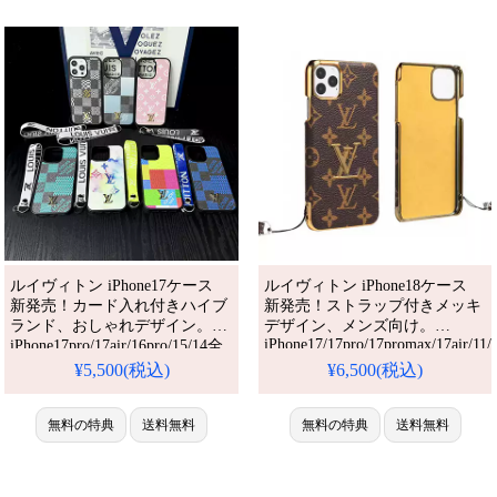
イテム。耐衝撃・防水・多機能
ースとしてもおすすめの多機能
でかわいい。おしゃれでシンプ
アイテム！流行りの最先端を行
ル、しかも格安。流行りのデザ
く一品。
ルイヴィトン iPhone17ケース
ルイヴィトン iPhone18ケース
新発売！カード入れ付きハイブ
新発売！ストラップ付きメッキ
ランド、おしゃれデザイン。
デザイン、メンズ向け。
iPhone17/17pro/17promax/17air/11/
iPhone17pro/17air/16pro/15/14全
全機種対応。芸能人も愛用する
機種対応。芸能人も愛用する人
¥5,500(税込)
¥6,500(税込)
人気ブランド、耐衝撃＆防水の
気ブランド、耐衝撃＆防水の多
多機能仕様。かわいいメッキス
機能仕様。かわいいカード収納
タイルが流行り、格安で手に入
スタイルが流行り、格安で手に
無料の特典
送料無料
無料の特典
送料無料
り、iPhone17pro/16promaxケー
入り、iPhone16pro/15promaxケ
スとしても使える優れもの！
ースとしても使える優れもの！
（ストラップ付きケース）
（カード入れケース・Galaxyケ