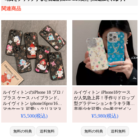
関連商品
ルイヴィトンのiPhone 18 プロ /
ルイヴィトン iPhone18ケース
プラス ケース ハイブランド。
が人気急上昇！手作りドロップ
ルイヴィトン iphone16pro/16ス
型グラデーションキラキラ薄型
マホケース 可愛い クリスマス
亮面少女可愛いIns風デザイン、
キャラクター LV アイフォーン
iPhone16/15全機種対応。芸能人
¥5,500(税込)
¥5,980(税込)
15プロ/16プロマックス保護ケー
も注目するかわいいグラデーシ
ス モノグラム レザー 全面保護
ョンキラキラスタイル、耐衝撃
ブランド iphoneカバー コピー
無料の特典
送料無料
＆防水機能で実用性抜群。格安
無料の特典
送料無料
激安。芸能人も愛用する人気ア
価格でiPhone17pro/16promaxケ