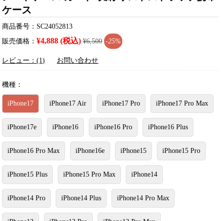
ケース
商品番号：SC24052813
¥4,888 (税込)
販売価格：
¥6,500
-25%
レビュー：(1)
お問い合わせ
機種：
iPhone17
iPhone17 Air
iPhone17 Pro
iPhone17 Pro Max
iPhone17e
iPhone16
iPhone16 Pro
iPhone16 Plus
iPhone16 Pro Max
iPhone16e
iPhone15
iPhone15 Pro
iPhone15 Plus
iPhone15 Pro Max
iPhone14
iPhone14 Pro
iPhone14 Plus
iPhone14 Pro Max