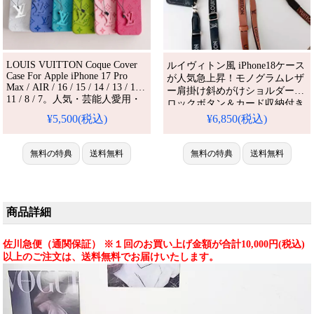
LOUIS VUITTON Coque Cover
ルイヴィトン風 iPhone18ケース
Case For Apple iPhone 17 Pro
が人気急上昇！モノグラムレザ
Max / AIR / 16 / 15 / 14 / 13 / 12 /
ー肩掛け斜めがけショルダー、
11 / 8 / 7。人気・芸能人愛用・
ロックボタン＆カード収納付き
かわいい。耐衝撃・防水・多機
ブランドロゴ入り。iPhone13/12
¥5,500(税込)
¥6,850(税込)
能。格安＆おしゃれ。
全機種対応。芸能人も注目する
iPhone16pro/15promaxケース対
かわいいLV風モノグラムスタイ
応。
無料の特典
送料無料
ル、耐衝撃＆防水機能で実用性
無料の特典
送料無料
抜群。格安価格で
iPhone17pro/16promaxケースと
してもおすすめの多機能アイテ
ム！流行りの最先端を行く一
商品詳細
品。（カード入れケース・ショ
ルダ
佐川急便（通関保証） ※１回のお買い上げ金額が合計10,000円(税込)
以上のご注文は、送料無料でお届けいたします。