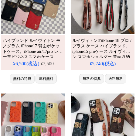
ハイブランド ルイヴィトン モ
ルイヴィトンのiPhone 18 プロ /
ノグラム iPhone17 背面ポケッ
プラス ケース ハイブランド。
トケース。iPhone air/17pro レザ
iphone15 proケース ルイヴィト
ー革ビジネススマホケース。
ン スマホショルダー 背面収納
iPhone16/15/14 モテるメンズケ
アイフォン16/16proスマホケー
¥6,500(税込)
¥7,500
¥5,740(税込)
ース。かわいい・安い・人気。
ス 肩掛け 斜めがけ モノグラム
耐衝撃・防水・多機能iPhoneケ
オシャレ高級感 LV
ース。おしゃれ。
無料の特典
送料無料
iphone14/13pro携帯ケース ブラ
無料の特典
送料無料
iPhone16pro/15promaxケース対
ンド 耐衝撃。芸能人も愛用する
応。
人気アイテム。防水・多機能で
かわいい。おしゃれでシンプ
ル、しかも格安。流行りのデザ
イン