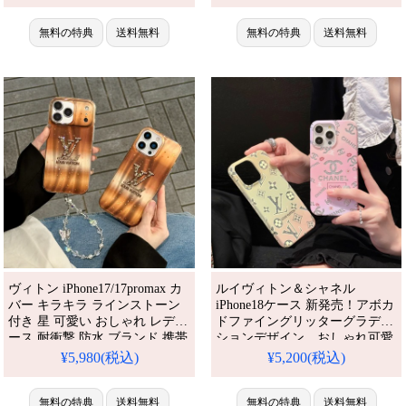
ンパー スマホケース 電気メッ
おしゃれ ブランド vuitton風
キ レンズ保護 耐衝撃 LV メタ
iPhone16/16pro携帯ケース カメ
ルロゴ アイフォン15Pro/14Plus
無料の特典
送料無料
ラレンズ保護 ブランドiPhoneケ
無料の特典
送料無料
ケース カード収納 男女兼用 ソ
ース 人気 おすすめ iPhone 17 プ
フト携帯ケース。芸能人も愛用
ロ / プラス ケース
する人気アイテム。防水・多機
能でかわいい。おしゃれ
ヴィトン iPhone17/17promax カ
ルイヴィトン＆シャネル
バー キラキラ ラインストーン
iPhone18ケース 新発売！アボカ
付き 星 可愛い おしゃれ レディ
ドファイングリッターグラデー
ース 耐衝撃 防水 ブランド 携帯
ションデザイン、おしゃれ可愛
ケース iPhone16/16proスマホケ
い仕様。芸能人も愛用する人気
¥5,980(税込)
¥5,200(税込)
ース LV アイホン15/14Proケー
ブランド、耐衝撃＆防水の多機
ス 人気 おすすめ iPhone 17 プロ
能仕様。かわいいグリッターグ
/ プラス ケース
無料の特典
送料無料
ラデーションが流行り、格安で
無料の特典
送料無料