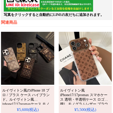
写真をクリックすると自動的にLINEの友だちに追加されます。
関連商品
ルイヴィトン風のiPhone 18 プ
ルイヴィトン風
ロ / プラス ケース ハイブラン
iPhone17/17promax スマホケー
ド。ルイヴィトン風
ス 透明・半透明ケース ロゴ型
iphone17/17promaxケース モノ
押し モノグラムレザー ブラウ
グラム レザー iPhone16/16proバ
ン カップルお揃い 耐衝撃 防水
¥5,600(税込)
¥5,500(税込)