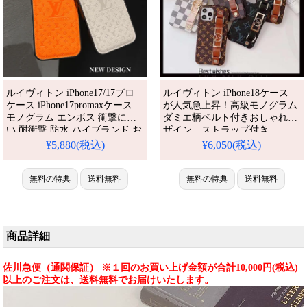
ルイヴィトン iPhone17/17プロ
ルイヴィトン iPhone18ケース
ケース iPhone17promaxケース
が人気急上昇！高級モノグラム
モノグラム エンボス 衝撃に強
ダミエ柄ベルト付きおしゃれデ
い 耐衝撃 防水 ハイブランド お
ザイン、ストラップ付き。
しゃれ ブランド おすすめ
iPhone16/15/14/13全機種対応。
¥5,880(税込)
¥6,050(税込)
iPhone16/15 ケース スマホケー
芸能人も注目するかわいい大人
ス iPhone14/13 ケース 人気 おす
可愛いスタイル、耐衝撃＆防水
すめ iPhone 17 プロ / プラス ケ
無料の特典
送料無料
機能で実用性抜群。格安価格で
無料の特典
送料無料
ース
iPhone17pro/16promaxケースと
してもおすすめの多機能アイテ
ム！流行りの最先端を行く一
品。（ストラップ付きケース）
商品詳細
佐川急便（通関保証） ※１回のお買い上げ金額が合計10,000円(税込)
以上のご注文は、送料無料でお届けいたします。