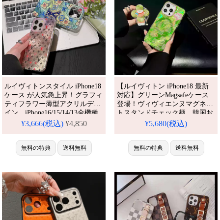
ルイヴィトンスタイル iPhone18
【ルイヴィトン iPhone18 最新
ケース が人気急上昇！グラフィ
対応】グリーンMagsafeケース
ティフラワー薄型アクリルデザ
登場！ヴィヴィエンヌマグネッ
イン、iPhone16/15/14/13全機種
トスタンドチェック柄、韓国お
対応。芸能人も注目するかわい
しゃれ。iPhone17/16/15/14/13シ
¥3,666(税込)
¥4,850
¥5,680(税込)
いカラフルスタイル、耐衝撃＆
リーズ全機種対応。芸能人御用
防水機能で実用性抜群。格安価
達のラグジュアリーな一台、耐
格でiPhone17pro/16promaxケー
無料の特典
送料無料
衝撃＆防水機能で安心。かわい
無料の特典
送料無料
スとしてもおすすめの多機能ア
くて多機能なグリーンチェック
イテム！流行りの最先端を行く
柄マグネットスタイルが今流行
一品。（おしゃれ・完全保護）
り、格安でゲット。
iPhone17pro/16promaxケースと
しても活躍間違い