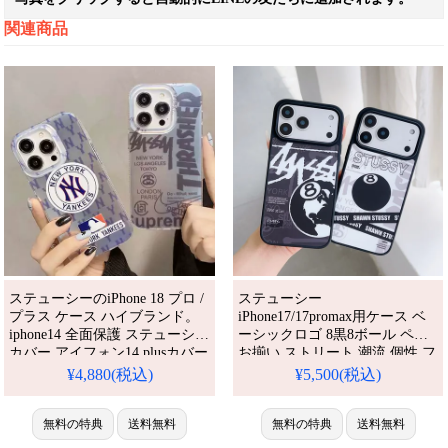
関連商品
ステューシーのiPhone 18 プロ /
ステューシー
プラス ケース ハイブランド。
iPhone17/17promax用ケース ベ
iphone14 全面保護 ステューシー
ーシックロゴ 8黒8ボール ペア
カバー アイフォン14 plusカバー
お揃い ストリート 潮流 個性 フ
綺麗 stussy カジュアルケース メ
ァッション 耐衝撃 防水 ブラン
¥4,880(税込)
¥5,500(税込)
ジャーリーグベースボール
ド iPhone16/16pro携帯ケース 男
iPhone 14promax stussy アイフォ
女兼用 iPhone15/14/13ケース 人
ーン13Promax/13 カバー 耐衝撃
無料の特典
送料無料
気 おすすめ iPhone 17 プロ / プ
無料の特典
送料無料
性。芸能人も愛用する人気アイ
ラス ケース