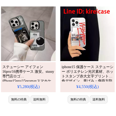
テム。防水・多機能でかわい
い。おしゃれでシンプル、しか
ステューシー アイフォン
iphone15 保護ケース ステューシ
16pro/16携帯ケース 激安。stussy
ー ポリエチレン光沢素材、ホッ
専門店ロゴ
トスタンプ赤大文字プリント単
iPhone15pro/15promaxスマホケ
色デザイン。黄ばみ・傷両方防
ース かわいい 8ボール 面白い
止、韓国風ストリート雰囲気、
¥5,280(税込)
¥4,550(税込)
男女兼用。人気・芸能人愛用・
クールなデザインを求めるメン
耐衝撃・防水・多機能。格安＆
ズに最適です。アイフォン
おしゃれ。
無料の特典
送料無料
15plus/15pro/15pro max 携帯ケー
無料の特典
送料無料
iPhone16pro/15promaxケース対
ス 全機種対応
応。