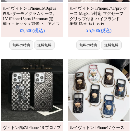
ルイヴィトン iPhone16/16plus
ルイヴィトン iPhone17/17pro ケ
PUレザーモノグラムケース。
ース MagSafe対応 マグセーフ
LV iPhone15pro/15promax 定番
グリップ付き ハイブランド 耐
柄ユニセックス可愛い。アイフ
衝撃 防水 おしゃれ
ォン14/13/12 日常使い大活躍ブ
iPhone16/16pro ケース
¥5,500(税込)
¥5,500(税込)
ランドケース。流行り・耐衝
iPhone15/14/13 ケース ブランド
撃・防水。かわいい・格安。お
人気 おすすめ iPhone 17 プロ /
すすめiPhone17ケース / 17プロ
無料の特典
送料無料
プラス ケース
無料の特典
送料無料
プラスケース。
ヴィトン風のiPhone 18 プロ / プ
ルイヴィトン iPhone17 ケース