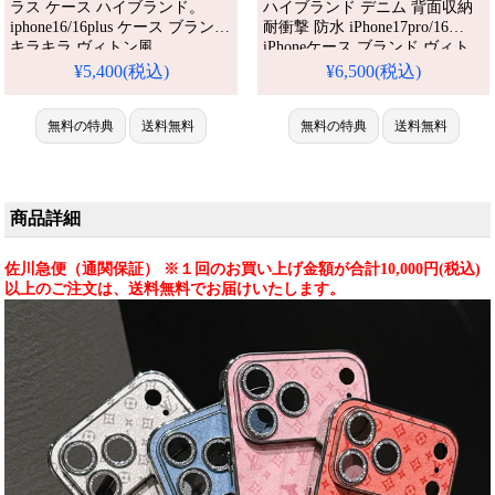
ラス ケース ハイブランド。
ハイブランド デニム 背面収納
iphone16/16plus ケース ブランド
耐衝撃 防水 iPhone17pro/16
キラキラ ヴィトン風
iPhoneケース ブランド ヴィト
iphone16pro ケース iphone15/14
ン iPhone15/14promax ケース チ
¥5,400(税込)
¥6,500(税込)
ケース モノグラム スマホケー
ェーン付き おしゃれ ストリー
ス ラインストーン
ト 人気 おすすめ iPhone 17 プロ
iphone15pro/14pro ケース おしゃ
無料の特典
送料無料
/ プラス ケース
無料の特典
送料無料
れ ブランド。芸能人も愛用する
人気アイテム。耐衝撃・防水・
多機能でかわいい。おしゃれで
シンプル、しか
商品詳細
佐川急便（通関保証） ※１回のお買い上げ金額が合計10,000円(税込)
以上のご注文は、送料無料でお届けいたします。