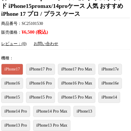
ド iPhone15promax/14proケース 人気 おすすめ
iPhone 17 プロ / プラス ケース
商品番号：SC25101530
¥6,500 (税込)
販売価格：
レビュー：(0)
お問い合わせ
機種：
iPhone17
iPhone17 Pro
iPhone17 Pro Max
iPhone17e
iPhone16
iPhone16 Pro
iPhone16 Pro Max
iPhone16e
iPhone15
iPhone15 Pro
iPhone15 Pro Max
iPhone14
iPhone14 Pro
iPhone14 Pro Max
iPhone13
iPhone13 Pro
iPhone13 Pro Max