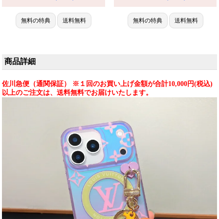
対応。芸能人も愛用する人気ブ
iPhone16/15/14 ケース メンズ 人
ランド、防水の多機能仕様。か
気ブランド。人気・芸能人愛
わいいシンプルモノグラムスタ
無料の特典
送料無料
用・かわいい。耐衝撃・防水・
無料の特典
送料無料
イルが流行り、格安で手に入
多機能。格安＆おしゃれ。
り、iPhone16pro/15promaxケー
iPhone16pro/15promaxケース対
スとしても使える優れもの！
応。
商品詳細
佐川急便（通関保証） ※１回のお買い上げ金額が合計10,000円(税込)
以上のご注文は、送料無料でお届けいたします。