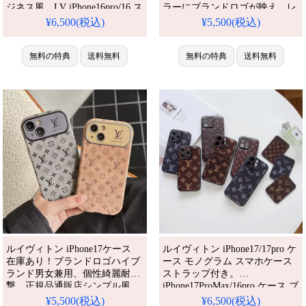
ジネス風。LV iPhone16pro/16 ス
ラーにブランドロゴが映え、レ
マホケース 背面収納 カード入
ディースに人気のキラキラで面
¥6,500(税込)
¥5,500(税込)
れ ハイブランド。アイフォン
白いデザインです。アイフォン
16/16 pro/16pro max/16
15pro/14 ケース 女子人気。人
plus/17/17pro 携帯ケース 全機種
気・芸能人愛用・かわいい。耐
無料の特典
送料無料
無料の特典
送料無料
対応
衝撃・防水・多機能。格安＆お
しゃれ。iPhone16pro/15promax
ケース対応。
ルイヴィトン iPhone17ケース
ルイヴィトン iPhone17/17pro ケ
在庫あり！ブランドロゴハイブ
ース モノグラム スマホケース
ランド男女兼用、個性綺麗耐衝
ストラップ付き。
撃。正規品通販店シンプル風、
iPhone17ProMax/16pro ケース ブ
iPhone16/16pro/16pro max全機種
ランド 携帯ケース ビジネス。
¥5,500(税込)
¥6,500(税込)