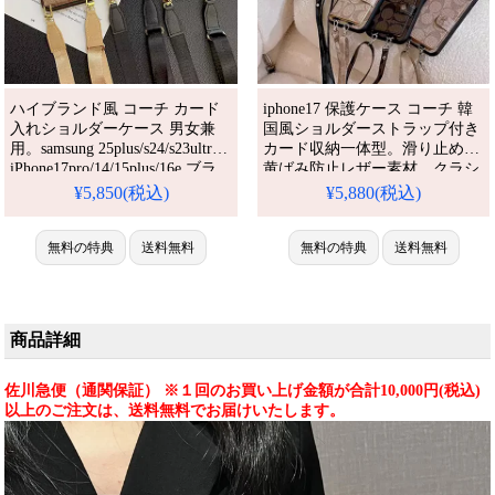
ハイブランド風 コーチ カード
iphone17 保護ケース コーチ 韓
入れショルダーケース 男女兼
国風ショルダーストラップ付き
用。samsung 25plus/s24/s23ultra
カード収納一体型。滑り止め・
iPhone17pro/14/15plus/16e ブラ
黄ばみ防止レザー素材、クラシ
ンドコピー セレブ愛用。Galaxy
ック総柄 3 色展開、芸能人に大
¥5,850(税込)
¥5,880(税込)
s25+ S23 S24 ultra ブランドケー
人気な流行りモデル、財布代わ
ス。激安パロディ ギャラクシー
りに使えて外出時の荷物を減ら
s25/s23/s24 ultra スマホカバー。
無料の特典
送料無料
せます。アイフォン16/16
無料の特典
送料無料
Samsung s25/S23 Ultra/s24/s2
pro/16pro max/16
plus/17promax/17pro 携帯ケース
全機種対応
商品詳細
佐川急便（通関保証） ※１回のお買い上げ金額が合計10,000円(税込)
以上のご注文は、送料無料でお届けいたします。