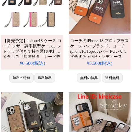
【発売予定】iphone18 ケース コ
コーチのiPhone 18 プロ / プラス
ーチ レザー調手帳型ケース。ス
ケース ハイブランド。コーチ
トラップ付きで持ち運び便利、
iphone16/16proカバー PUレザー
メタルロゴ装飾付き、カード収
接合する 可愛い レディース
納スペース内蔵。7 色展開で芸
GALAXY S25/S24携帯ケース
¥6,500(税込)
¥5,500(税込)
能人に人気、画面全面保護、ス
coach ブランド アイフォン
タンド機能搭載で通勤・ショッ
15promax/14ケース 耐衝撃。芸
ピング時に実用的です。アイフ
無料の特典
送料無料
能人も愛用する人気アイテム。
無料の特典
送料無料
ォン16/16 pro/16pro max/16
防水・多機能でかわいい。おし
plus/17/17pro 携帯ケース 全機種
ゃれでシンプル、しかも格安。
対応
流行りのデザインをおすすめ。