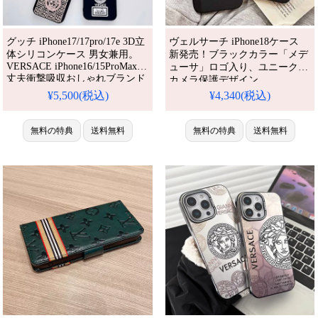
グッチ iPhone17/17pro/17e 3D立
ヴェルサーチ iPhone18ケース
体シリコンケース 男女兼用。
新発売！ブラックカラー「メデ
VERSACE iPhone16/15ProMax
ューサ」ロゴ入り、ユニークな
丈夫衝撃吸収おしゃれブランド
カメラ保護デザイン。
ケース。iPhone14/13/12 全機種
iPhone15pro/14pro/16pro max全
¥5,500(税込)
¥4,340(税込)
対応大人可愛い保護ケース。流
機種対応。芸能人も愛用する人
行り・耐衝撃・防水。かわい
気ブランド、耐衝撃＆防水の多
い・格安。おすすめiPhone17ケ
無料の特典
送料無料
機能仕様。かわいいヴェルサー
無料の特典
送料無料
ース / 17プロプラスケース。
チスタイルが流行り、格安で手
に入り、iPhone17pro/16promax
ケースとしても使える優れも
の！（スマホケース黒）