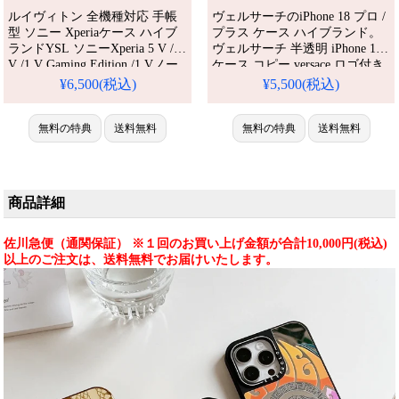
ルイヴィトン 全機種対応 手帳
ヴェルサーチのiPhone 18 プロ /
型 ソニー Xperiaケース ハイブ
プラス ケース ハイブランド。
ランドYSL ソニーXperia 5 V /10
ヴェルサーチ 半透明 iPhone 14
V /1 V Gaming Edition /1 Vノー
ケース コピー versace ロゴ付き
トケース カード 収納 Givenchy
アイホン14promax携帯ケース
¥6,500(税込)
¥5,500(税込)
ブランド携帯 ケース
ブランド 新作 iPhone 13/13 pro
max ケース 高品質 Versace アイ
無料の特典
送料無料
ホン12 プロマックス ケース。
無料の特典
送料無料
芸能人も愛用する人気アイテ
ム。耐衝撃・防水・多機能でか
わいい。おしゃれでシンプル、
商品詳細
佐川急便（通関保証） ※１回のお買い上げ金額が合計10,000円(税込)
以上のご注文は、送料無料でお届けいたします。