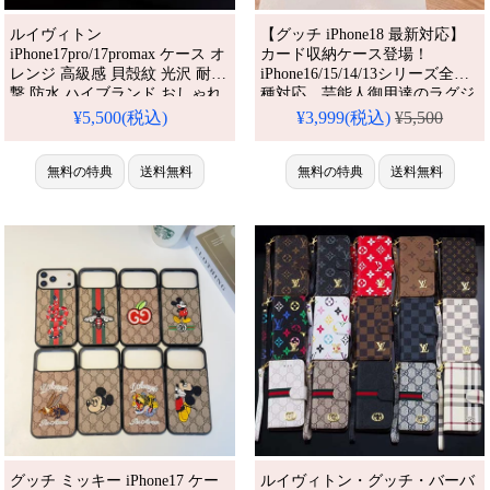
ルイヴィトン
【グッチ iPhone18 最新対応】
iPhone17pro/17promax ケース オ
カード収納ケース登場！
レンジ 高級感 貝殻紋 光沢 耐衝
iPhone16/15/14/13シリーズ全機
撃 防水 ハイブランド おしゃれ
種対応。芸能人御用達のラグジ
gucci iPhone16/16pro携帯カバー
ュアリーな一台、耐衝撃＆防水
¥5,500(税込)
¥3,999(税込)
¥5,500
かわいい ブランド アイフォン
機能で安心。かわいくて多機能
15/14/13 proスマホケース メン
なスタイルが今流行り、格安で
ズ レディース 人気 おすすめ
無料の特典
送料無料
ゲット。iPhone17pro/16promax
無料の特典
送料無料
iPhone 17 プロ / プラス ケース
ケースとしても活躍間違いな
し！
グッチ ミッキー iPhone17 ケー
ルイヴィトン・グッチ・バーバ