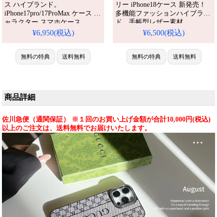
ス ハイブランド。
リー iPhone18ケース 新発売！
iPhone17pro/17ProMax ケース キ
多機能ファッションハイブラン
ャラクター スマホケース。
ド、手帳型レザー素材。
gucci 蛇 蜂 アイフォン16/16pro
iPhone16/15plus/14シリーズ全機
¥6,950(税込)
¥6,500(税込)
ケース 可愛い ブランド。
種対応。芸能人も愛用する人気
iPhone15/14 携帯ケース スーパ
ブランド、耐衝撃＆防水の多機
ーコピー。人気・芸能人愛用・
無料の特典
送料無料
能仕様。かわいいハイブランド
無料の特典
送料無料
かわいい。耐衝撃・防水・多機
スタイルが流行り、格安で手に
能。格安＆おしゃれ。
入り、iPhone17pro/16promaxケ
iPhone16pro/15promaxケース対
ースとしても使える優れもの！
応。
（手帳型ケース）
商品詳細
佐川急便（通関保証） ※１回のお買い上げ金額が合計10,000円(税込)
以上のご注文は、送料無料でお届けいたします。