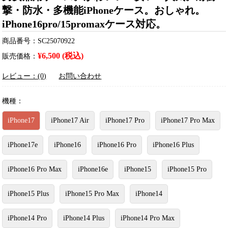
撃・防水・多機能iPhoneケース。おしゃれ。
iPhone16pro/15promaxケース対応。
商品番号：SC25070922
¥6,500 (税込)
販売価格：
レビュー：(0)
お問い合わせ
機種：
iPhone17
iPhone17 Air
iPhone17 Pro
iPhone17 Pro Max
iPhone17e
iPhone16
iPhone16 Pro
iPhone16 Plus
iPhone16 Pro Max
iPhone16e
iPhone15
iPhone15 Pro
iPhone15 Plus
iPhone15 Pro Max
iPhone14
iPhone14 Pro
iPhone14 Plus
iPhone14 Pro Max