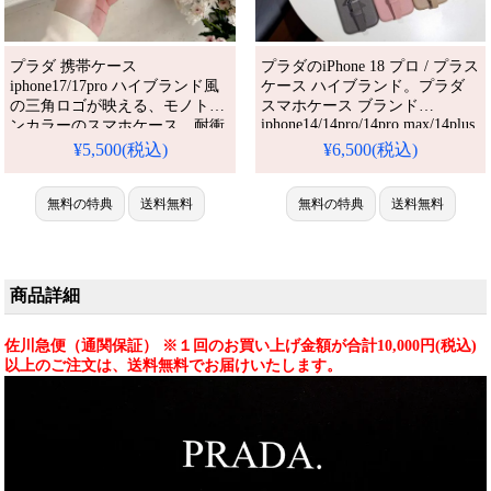
プラダ 携帯ケース
プラダのiPhone 18 プロ / プラス
iphone17/17pro ハイブランド風
ケース ハイブランド。プラダ
の三角ロゴが映える、モノトー
スマホケース ブランド
iphone14/14pro/14pro max/14plus
ンカラーのスマホケース。耐衝
ケース インスタ風 ジャケット
撃・四角保護機能付きで、大人
¥5,500(税込)
¥6,500(税込)
型 財布 レディース カード入れ
のレディース・メンズに人気の
収納可能 手帳型パロディー ハ
シンプルでおしゃれな逸品で
イブランド アイフォン
す。
無料の特典
送料無料
無料の特典
送料無料
14/13/12/11ケース 高品質ブラン
ド。芸能人も愛用する人気アイ
テム。耐衝撃・防水・多機能で
かわいい。おしゃれでシンプ
商品詳細
佐川急便（通関保証） ※１回のお買い上げ金額が合計10,000円(税込)
以上のご注文は、送料無料でお届けいたします。