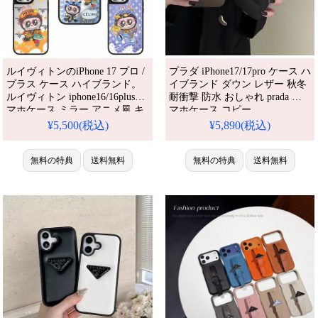
ルイヴィトンのiPhone 17 プロ /
プラダ iPhone17/17pro ケース ハ
プラス ケース ハイブランド。
イブランド ダウン レザー 秋冬
ルイヴィトン iphone16/16plusス
耐衝撃 防水 おしゃれ prada ス
マホケース ミラー アニメ風 キ
マホケース コピー
ャラクター アイフォン
iPhone16/16pro ケース ペア ブラ
¥5,500(税込)
¥5,890(税込)
15/15promaxケース レンズ保護
ンド iPhone15promax/14pro ケー
グッチ iphone14/13proケース 字
ス ブランド メンズ
母プリント ハイブランド 送料
無料の特典
送料無料
iPhone13/12pro ケース 人気 おす
無料の特典
送料無料
無料。芸能人も愛用する人気ア
すめ iPhone 17 プロ / プラス ケ
イテム。耐衝撃・防水・多機能
ース
でかわいい。おしゃれでシンプ
ル、しかも格安。流行りの