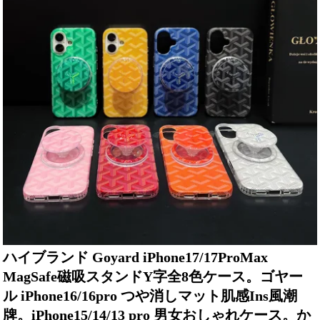
ハイブランド Goyard iPhone17/17ProMax
MagSafe磁吸スタンドY字全8色ケース。ゴヤー
ル iPhone16/16pro つや消しマット肌感Ins風潮
牌。iPhone15/14/13 pro 男女おしゃれケース。か