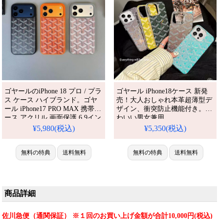
ゴヤールのiPhone 18 プロ / プラ
ゴヤール iPhone18ケース 新発
ス ケース ハイブランド。ゴヤ
売！大人おしゃれ本革超薄型デ
ール iPhone17 PRO MAX 携帯ケ
ザイン、衝突防止機能付き。か
ース アクリル 画面保護 6.9イン
わいい男女兼用、
iPhone16/16promax/15/15pro/14/14
チ対応 goyard アイフォーン17
¥5,980(税込)
¥5,350(税込)
全機種対応。芸能人も愛用する
プロマックススマホケース 指紋
人気ブランド、耐衝撃＆防水の
防止 マット仕上げ 新品
多機能仕様。かわいいゴヤール
iphone17pro/17ケース ブランド
無料の特典
送料無料
無料の特典
送料無料
スタイルが流行り、格安で手に
大人 おしゃれ。芸能人も愛用す
入り、iPhone17pro/16promaxケ
る人気アイテム。耐衝撃・防
ースとしても使える優れもの！
水・多機能でかわいい。おしゃ
れでシンプル、しかも
商品詳細
佐川急便（通関保証） ※１回のお買い上げ金額が合計10,000円(税込)