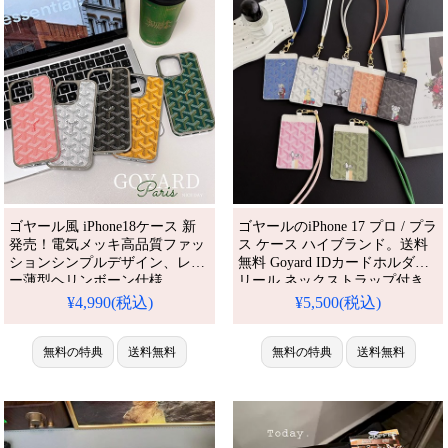
ゴヤール風 iPhone18ケース 新
ゴヤールのiPhone 17 プロ / プラ
発売！電気メッキ高品質ファッ
ス ケース ハイブランド。送料
ションシンプルデザイン、レザ
無料 Goyard IDカードホルダー
ー薄型ヘリンボーン仕様。
リール ネックストラップ付き
iPhone16pro/15/15pro/14plus/13/12promax
純色 PUレザー ゴヤールカード
¥4,990(税込)
¥5,500(税込)
全機種対応。芸能人も愛用する
ケース パスケース シンプル 社
人気ブランド風、耐衝撃＆防水
員証入れ 身分証明書入れ 学生
の多機能仕様。かわいい大人フ
無料の特典
送料無料
証入れ 定期入れ ブランド IDケ
無料の特典
送料無料
ァッションスタイルが流行り、
ース。芸能人も愛用する人気ア
格安で手に入り、
イテム。かわいい＆流行り。耐
iPhone17pro/16promaxケースと
衝撃・防水・多機能でおしゃ
しても使える優れもの！
れ。しかも格安。おすすめ。