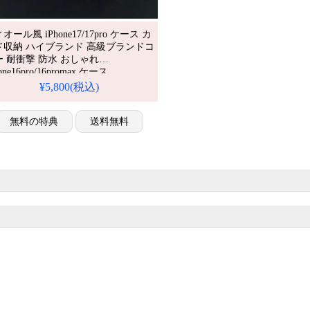
オール風 iPhone17/17pro ケース カ
ド収納 ハイブランド 高級ブランドコ
ー 耐衝撃 防水 おしゃれ
one16pro/16promax ケース
one15/15pro ケース iPhone14/13 スマ
¥5,800(税込)
ケース ブランド 人気 おすすめ
hone 17 プロ / プラス ケース
無料の特典
送料無料