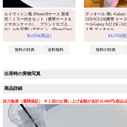
ルイヴィトン風 iPhone18ケース 新発
ディオール 薄いGalaxy S
売！ミラー付きセット（携帯ケース＆
51D/SCG19]携帯 ケ
イヤホンケース）、ブランドロゴ入り
ールGalaxy S22 [SC-5
おしゃれ可愛いデザイン。iPhone15pro
人気 ディオール
max全機種対応。芸能人も愛用する人
iPhone16pro/15promax
¥6,850(税込)
¥4,550(
気ブランド風、耐衝撃＆防水の多機能
耐衝撃 コピー アイフォン
仕様。かわいいミラースタイルが流行
ロ/16promax/16プラ
り、格安で手に入り、
無料の特典
送料無料
無料の特典
iPhone17pro/16promaxケースとしても使
える優れもの！（おしゃれ可愛いケー
ス）
出荷時の実物写真
商品詳細
佐川急便（通関保証） ※１回のお買い上げ金額が合計10,000円(税