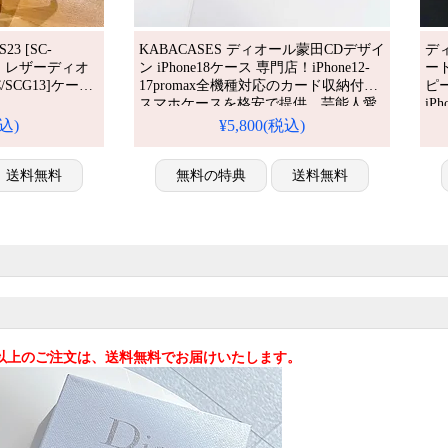
23 [SC-
KABACASES ディオール蒙田CDデザイ
ディ
ース レザーディオ
ン iPhone18ケース 専門店！iPhone12-
ー
1C/SCG13]ケース
17promax全機種対応のカード収納付き
ピ
スマホケースを格安で提供。芸能人愛
iPh
/14plus/13ケース
用のスタイリッシュなお揃いケース。
iPh
税込)
¥5,800(税込)
 16/16プ
人気ブランド、耐衝撃＆防水の多機能
ホ
ス携帯 ケース 販売
仕様。かわいいCDデザインが流行り、
iP
送料無料
格安で手に入り、iPhone17pro/16promax
無料の特典
送料無料
ケースとしても使える優れもの！（カ
ード入れケース）
込)以上のご注文は、送料無料でお届けいたします。