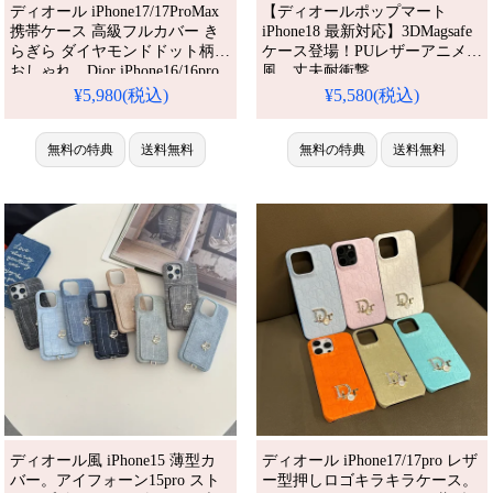
ディオール iPhone17/17ProMax
【ディオールポップマート
携帯ケース 高級フルカバー き
iPhone18 最新対応】3DMagsafe
らぎら ダイヤモンドドット柄
ケース登場！PUレザーアニメ
おしゃれ。Dior iPhone16/16pro
風、丈夫耐衝撃。
カバー 布製 薄型 耐衝撃。
iPhone16/15/14/13シリーズ全機
¥5,980(税込)
¥5,580(税込)
iPhone15/14/13 pro スマホケース
種対応。芸能人御用達のラグジ
ブランド 可愛い 全5色。人気・
ュアリーな一台、防水機能で安
芸能人愛用・かわいい。防水・
無料の特典
送料無料
心。かわいくて多機能なポップ
無料の特典
送料無料
多機能。格安＆おしゃれ。
マートアニメスタイルが今流行
iPhone16pro/15promaxケース対
り、格安でゲット。
応。
iPhone17pro/16promaxケースと
しても活躍間違いなし！（キャ
ラクターケース）
ディオール風 iPhone15 薄型カ
ディオール iPhone17/17pro レザ
バー。アイフォーン15pro スト
ー型押しロゴキラキラケース。