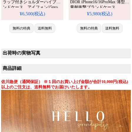
ラップ付きショルダーハイブラ
DIOR iPhone16/16ProMax 薄型軽
ンドケース。アイフォン15pro
量耐衝撃ブランドケース。
max/15 カード収納斜めがけワニ
iPhone15/14/13 pro 都市の風大人
¥6,500(税込)
¥5,980(税込)
柄ブランドロゴ レディース女性
レディースおしゃれケース。流
愛用人気落下防止可愛いおしゃ
行り・耐衝撃・防水。かわい
れデニム。流行り・耐衝撃・防
無料の特典
送料無料
い・格安。おすすめiPhone17ケ
無料の特典
送料無料
水。かわいい・格安。おすすめ
ース / 17プロプラスケース。
iPhone17ケース / 17プロプラス
ケース。
出荷時の実物写真
商品詳細
佐川急便（通関保証） ※１回のお買い上げ金額が合計10,000円(税込)
以上のご注文は、送料無料でお届けいたします。