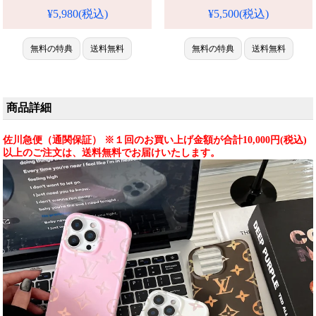
い iPhone16/16promaxスマホケ
¥5,980(税込)
¥5,500(税込)
ース 大きい カメラ窓 レンズ保
護 LV iPhone15/14 pro携帯ケー
ス おしゃれ 人気 おすすめ
無料の特典
送料無料
無料の特典
送料無料
iPhone 17 プロ / プラス ケース
商品詳細
佐川急便（通関保証） ※１回のお買い上げ金額が合計10,000円(税込)
以上のご注文は、送料無料でお届けいたします。