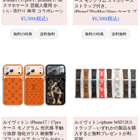
iPhone17/17pro/17 promax/17 air
ース モノグラム スマホケース
スマホケース 芸能人愛用 かわ
ストラップ付き。
いい 流行り 格安 コラボレーシ
iPhone17ProMax/16pro ケース ブ
ョン iPhone13-16 Pro Max対応
ランド 携帯ケース ビジネス。
¥5,500(税込)
¥6,500(税込)
耐衝撃 防水 多機能iPhoneケー
iPhone16/15/14 ケース メンズ 人
ス おしゃれ ハイブランド 携帯
気ブランド。人気・芸能人愛
ケース おすすめ iPhone 17 ケー
無料の特典
送料無料
用・かわいい。耐衝撃・防水・
無料の特典
送料無料
ス
多機能。格安＆おしゃれ。
iPhone16pro/15promaxケース対
応。
ルイヴィトン iPhone17 / 17pro
ルイヴィトンiphone WATCHス
ケース モノグラム 光沢感 手触
トラップ – いずれかの製品を購
り抜群 強化ガラス 耐衝撃 ハイ
入すると無料プレゼントが利用
ブランド ペア カップル かわい
可能