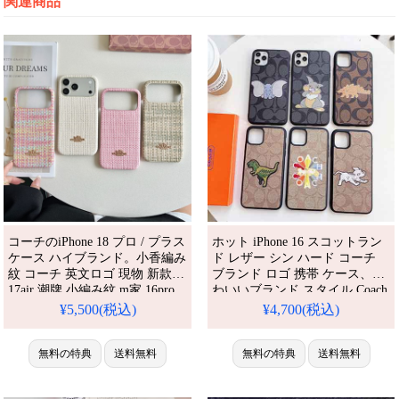
関連商品
コーチのiPhone 18 プロ / プラス
ホット iPhone 16 スコットラン
ケース ハイブランド。小香編み
ド レザー シン ハード コーチ
紋 コーチ 英文ロゴ 現物 新款
ブランド ロゴ 携帯 ケース、か
17air 潮牌 小編み紋 m家 16pro
わいいブランド スタイル Coach
適用 蘋果14promax スマホケー
Galaxy S23/S22 Plus/S21 Ulart ケ
¥5,500(税込)
¥4,700(税込)
ス iPhone13 女性用 12pro 皮革
ース、新しい高品質でかわいい
11 保護套 名媛風 15 豪華
Coach iPhone 16 アニマル パタ
14plus。芸能人も愛用する人気
無料の特典
送料無料
ーン携帯 ケース - ファッショナ
無料の特典
送料無料
アイテム。耐衝撃・防水・多機
ブルなユニセックス 送料無料
能でかわいい。おしゃれでシン