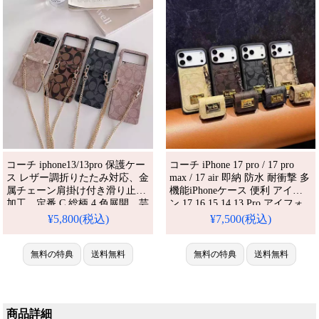
プル、しかも格安。流行りのデ
ザイン
コーチ iphone13/13pro 保護ケー
コーチ iPhone 17 pro / 17 pro
ス レザー調折りたたみ対応、金
max / 17 air 即納 防水 耐衝撃 多
属チェーン肩掛け付き滑り止め
機能iPhoneケース 便利 アイホ
加工。定番 C 総柄 4 色展開、芸
ン 17 16 15 14 13 Pro アイフォ
能人愛用のおしゃれデザイン。
ーン13 14 15 Pro Max ブランド
¥5,800(税込)
¥7,500(税込)
アイフォン13/12/11/SE/8/7 携帯
ハイブランド おしゃれ 携帯ケ
ケース 全機種対応
ース Iphone16 15 17 12 13 Pro
無料の特典
送料無料
Max 14 スマホケース 人気 おす
無料の特典
送料無料
すめ iPhone 17 プロ / プラ
商品詳細