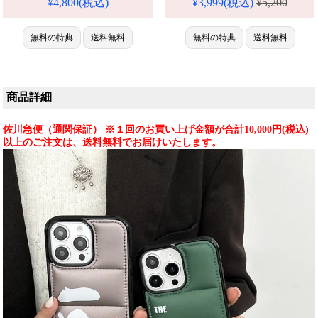
¥4,800(税込)
¥3,999(税込)
¥5,200
全機種対応。芸能人も愛用する
トリート系一台、耐衝撃＆防水
人気ブランド、耐衝撃＆防水の
機能で安心。かわいくて多機能
多機能Magsafe仕様。かわいい
なスタイルが今流行り、格安で
無料の特典
送料無料
無料の特典
送料無料
透明・半透明スタイルが流行
ゲット。iPhone17pro/16promax
り、格安で手に入り、
ケースとしても活躍間違いな
iPhone17pro/16promaxケースと
し！
しても使
商品詳細
佐川急便（通関保証） ※１回のお買い上げ金額が合計10,000円(税込)
以上のご注文は、送料無料でお届けいたします。