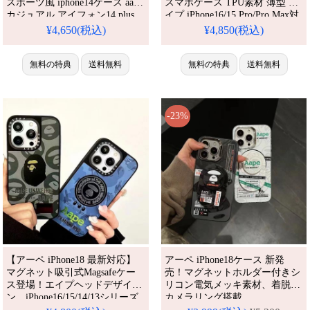
スポーツ風 iphone14ケース aape
スマホケース TPU素材 薄型 エ
カジュアル アイフォン14 plus
イプ iPhone16/15 Pro/Pro Max対
スマホケース Aape 流行り
応。芸能人も愛用する人気アイ
¥4,650(税込)
¥4,850(税込)
iPhone 14Promaxケース aape ブ
テム。耐衝撃・防水・多機能で
ランド字母プリント アイフォー
かわいい。おしゃれでシンプ
ン13/13promax保護ケース。芸
無料の特典
送料無料
ル、しかも格安。流行りのデザ
無料の特典
送料無料
能人も愛用する人気アイテム。
インをおすすめ。
耐衝撃・防水・多機能でかわい
い。おしゃれでシンプル、しか
も格安
-23%
【アーペ iPhone18 最新対応】
アーペ iPhone18ケース 新発
マグネット吸引式Magsafeケー
売！マグネットホルダー付きシ
ス登場！エイプヘッドデザイ
リコン電気メッキ素材、着脱式
ン、iPhone16/15/14/13シリーズ
カメラリング搭載。
iPhone16/16pro/16promax/16plus/15
全機種対応。芸能人御用達のス