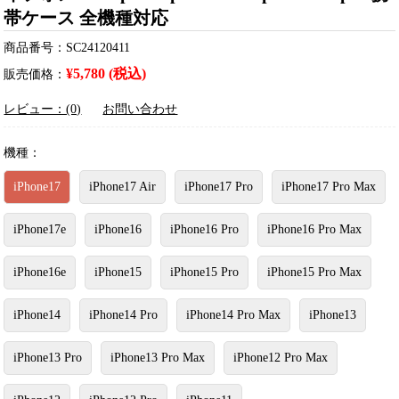
帯ケース 全機種対応
商品番号：SC24120411
¥5,780 (税込)
販売価格：
レビュー：(0)
お問い合わせ
機種：
iPhone17
iPhone17 Air
iPhone17 Pro
iPhone17 Pro Max
iPhone17e
iPhone16
iPhone16 Pro
iPhone16 Pro Max
iPhone16e
iPhone15
iPhone15 Pro
iPhone15 Pro Max
iPhone14
iPhone14 Pro
iPhone14 Pro Max
iPhone13
iPhone13 Pro
iPhone13 Pro Max
iPhone12 Pro Max