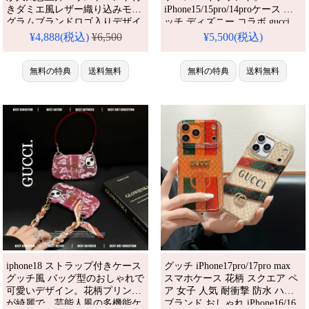
きダミエ風レザー織り込みモノ
iPhone15/15pro/14proケース グ
グラムブランドロゴ入りデザイ
ッチ ディズニー コラボ gucci
ン、iPhone16/15/14全機種対
iphone13mini/12pro/11 ケース コ
¥4,888(税込)
¥6,500
¥5,500(税込)
応。芸能人も注目するかわいい
ピー ミッキー アイフォンケー
モノグラムスタイル、耐衝撃＆
ス 可愛い iphone xr ケース 対衝
防水機能で実用性抜群。格安価
無料の特典
送料無料
撃 カップル スマホケース 激
無料の特典
送料無料
格でiPhone17pro/16promaxケー
安。芸能人も愛用する人気アイ
スとしてもおすすめの多機能ア
テム。防水・多機能でかわい
イテム！流行りの最先端を行く
い。おしゃれでシンプル、しか
一品。（ストラップ付きケー
も格
ス・安い新入荷名入れファ
iphone18 ストラップ付きケース
グッチ iPhone17pro/17pro max
グッチ風 バッグ型のおしゃれで
スマホケース 花柄 スクエア ペ
可愛いデザイン。花柄プリント
ア 女子 人気 耐衝撃 防水 ハイ
が綺麗で、芸能人風の多機能ケ
ブランド おしゃれ iPhone16/16