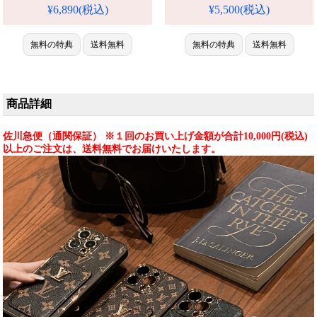
ースです。アイフォン16/16
プロケース スマホケース
¥6,890(税込)
¥5,500(税込)
pro/16pro max/16 plus/17/17pro
iPhone15/15pro ケース ブランド
携帯ケース 全機種対応
iPhoneケース おすすめ iPhone
無料の特典
送料無料
17 プロ / プラス ケース
無料の特典
送料無料
商品詳細
佐川急便（通関保証） ※１回のお買い上げ金額が合計10,000円(税込)
以上のご注文は、送料無料でお届けいたします。