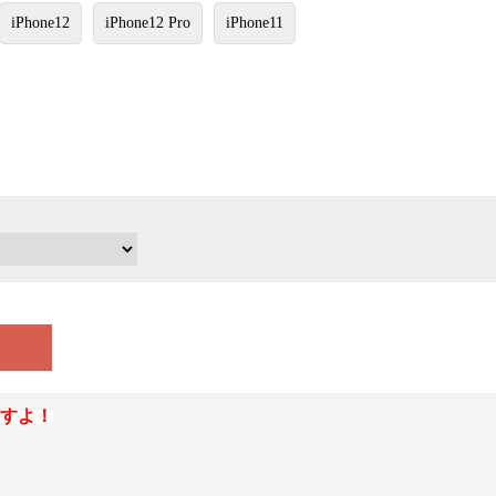
iPhone12
iPhone12 Pro
iPhone11
すよ！