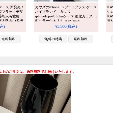
18ケース 新発売！
カウズのiPhone 18 プロ / プラス ケース
KA
製ブラックデザ
ハイブランド。カウズ
い
芸能人も愛用す
iphone16pro/16plusケース 強化ガラス 背
K
撃＆防水の多機
面ミラー付き おしゃれ kaws
素
ブリックスタイ
iphone15promax/15スマホケース 鏡面
ン
税込)
¥5,500(税込)
に入り、
かわいい 少女 レディース 薄型
イ
omaxケースとしても使
iphone14ケース ブランド 通販。芸能人
iP
ラクターケー
送料無料
も愛用する人気アイテム。耐衝撃・防
無料の特典
送料無料
iP
水・多機能でかわいい。おしゃれでシ
ンプル、しかも格安。流行りのデ
込)以上のご注文は、送料無料でお届けいたします。