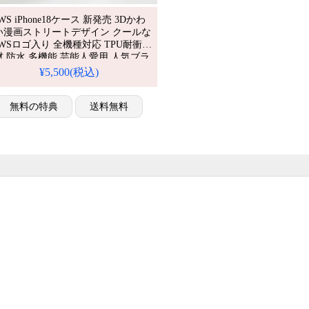
WS iPhone18ケース 新発売 3Dかわ
い漫画ストリートデザイン クールな
AWSロゴ入り 全機種対応 TPU耐衝撃
材 防水 多機能 芸能人愛用 人気ブラ
ド かわいいKAWSキャラクタースタ
¥5,500(税込)
ル 流行り おしゃれ
hone16/15promax/14/13対応 おすすめ
hone 17 プロ / プラス ケース
無料の特典
送料無料