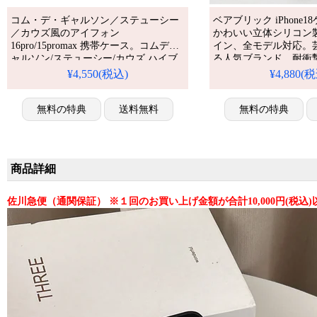
コム・デ・ギャルソン／ステューシー
ベアブリック iPhone
／カウズ風のアイフォン
かわいい立体シリコン
16pro/15promax 携帯ケース。コムデギ
イン、全モデル対応。
ャルソン/ステューシー/カウズ ハイブ
る人気ブランド、耐衝
ランド iphone15/15plusスマホケース 超
能仕様。かわいいベア
¥4,550(税込)
¥4,880(
激安 光沢感 TPU Comme des
ルが流行り、格安で手
Garçons/Stussy/Kaws パロディ風 アイフ
iPhone17pro/16pr
ォン14/14promax携帯ケース かわいい
無料の特典
送料無料
える優れもの！（キャ
無料の特典
大学生愛用 シリコン 半透明 ブランド
ス・スマホケース黒）
柄 字母プリント
商品詳細
佐川急便（通関保証） ※１回のお買い上げ金額が合計10,000円(税