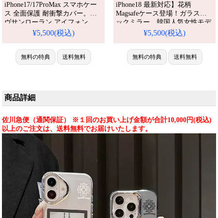
iPhone17/17ProMax スマホケー
iPhone18 最新対応】花柄
ス 全面保護 耐衝撃カバー。イ
Magsafeケース登場！ガラスバ
ヴサンローラン アイフォン
ックミラー、韓国人気女性モデ
16/16pro ケース 軽い 薄型 大人
ル。iPhone17/16/15/14/13シリー
¥5,500(税込)
¥5,500(税込)
かわいい。iPhone15/14 pro カバ
ズ全機種対応。芸能人御用達の
ー ブランド お揃い。人気・芸
ラグジュアリーな一台、耐衝撃
能人愛用・かわいい。防水・多
無料の特典
送料無料
＆防水機能で安心。かわいくて
無料の特典
送料無料
機能。格安＆おしゃれ。
多機能な花柄ミラースタイルが
iPhone16pro/15promaxケース対
今流行り、格安でゲット。
応。
iPhone17pro/16promaxケースと
しても活躍間違いなし！（花柄
商品詳細
スマホケース
佐川急便（通関保証） ※１回のお買い上げ金額が合計10,000円(税込)
以上のご注文は、送料無料でお届けいたします。