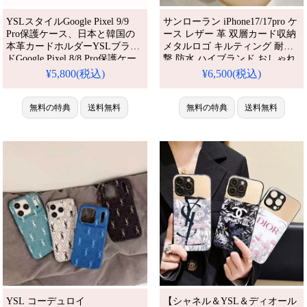
YSLスタイルGoogle Pixel 9/9
サンローラン iPhone17/17pro ケ
Pro保護ケース、日本と韓国の
ース レザー 革 双層カード収納
本革カードホルダーYSLブラン
メタルロゴ キルティング 耐衝
ドGoogle Pixel 8/8 Pro保護ケー
撃 防水 ハイブランド おしゃれ
ス、イヴサンローランシンプル
ysl iPhone16/16promax スマホケ
¥5,800(税込)
¥6,500(税込)
でファッショナブルなGoogle
ース casetify Galaxy
Pixel 7/7 Proスマートハンド保
S25/S25ULTRAケース 人気 おす
護ケース
無料の特典
送料無料
すめ iPhone 17 プロ / プラス ケ
無料の特典
送料無料
ース
YSL コーデュロイ
【シャネル＆YSL＆ディオール