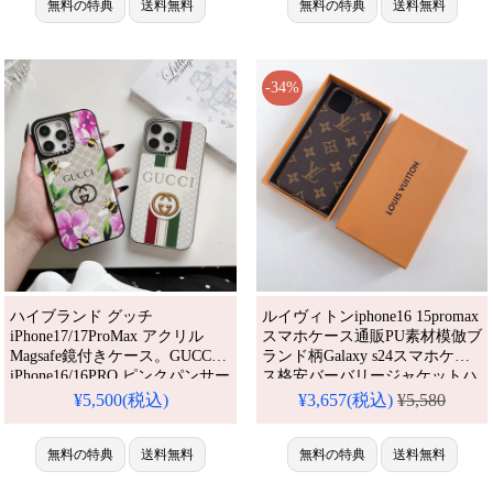
料。人気・芸能人愛用・かわい
無料の特典
送料無料
母プリント ハイブランド 送料
無料の特典
送料無料
い。耐衝撃・防水・多機能。格
無料。芸能人も愛用する人気ア
安＆おしゃれ。
イテム。耐衝撃・防水・多機能
iPhone16pro/15promaxケース対
でかわいい。おしゃれでシンプ
応。
ル、しかも格安。流行りの
-34%
ハイブランド グッチ
ルイヴィトンiphone16 15promax
iPhone17/17ProMax アクリル
スマホケース通販PU素材模倣ブ
Magsafe鏡付きケース。GUCCI
ランド柄Galaxy s24スマホケー
iPhone16/16PRO ピンクパンサー
ス格安バーバリージャケットハ
花柄可愛いブランド。
ードブランドロゴ標準柄GUCCI
¥5,500(税込)
¥3,657(税込)
¥5,580
iPhone15/14 レディース人気ケ
GooglePixel 9スマホケース洋風
ース。かわいい・安い・人気。
オシャレOL必見
耐衝撃・防水・多機能iPhoneケ
無料の特典
送料無料
無料の特典
送料無料
ース。おしゃれ。