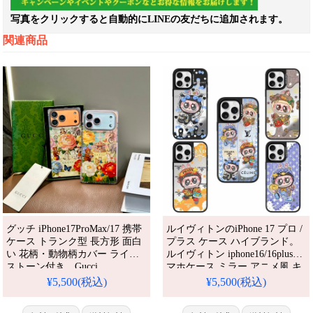
写真をクリックすると自動的にLINEの友だちに追加されます。
関連商品
グッチ iPhone17ProMax/17 携帯
ルイヴィトンのiPhone 17 プロ /
ケース トランク型 長方形 面白
プラス ケース ハイブランド。
い 花柄・動物柄カバー ライン
ルイヴィトン iphone16/16plusス
ストーン付き。Gucci
マホケース ミラー アニメ風 キ
iPhone16/16proケース キラキラ
ャラクター アイフォン
¥5,500(税込)
¥5,500(税込)
かわいい ゴージャス。アイフォ
15/15promaxケース レンズ保護
ーン15ケース ブランド 送料無
グッチ iphone14/13proケース 字